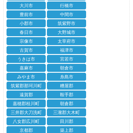
大川市
行橋市
豊前市
中間市
小郡市
筑紫野市
春日市
大野城市
宗像市
太宰府市
古賀市
福津市
うきは市
宮若市
嘉麻市
朝倉市
みやま市
糸島市
筑紫郡那珂川町
糟屋郡
遠賀郡
鞍手郡
嘉穂郡桂川町
朝倉郡
三井郡大刀洗町
三潴郡大木町
八女郡広川町
田川郡
京都郡
築上郡