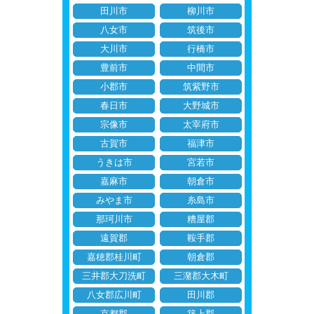
田川市
柳川市
八女市
筑後市
大川市
行橋市
豊前市
中間市
小郡市
筑紫野市
春日市
大野城市
宗像市
太宰府市
古賀市
福津市
うきは市
宮若市
嘉麻市
朝倉市
みやま市
糸島市
那珂川市
糟屋郡
遠賀郡
鞍手郡
嘉穂郡桂川町
朝倉郡
三井郡大刀洗町
三潴郡大木町
八女郡広川町
田川郡
京都郡
築上郡