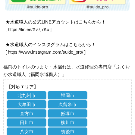
★水道職人の公式LINEアカウントはこちらから！
[
https://lin.ee/Xv7j7Ku
]
★水道職人のインスタグラムはこちらから！
[
https://www.instagram.com/suido_pro/
]
福岡のトイレのつまり・水漏れは、水道修理の専門店「ふくお
か水道職人（福岡水道職人）」
【対応エリア】
北九州市
福岡市
大牟田市
久留米市
直方市
飯塚市
田川市
柳川市
八女市
筑後市