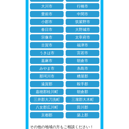
大川市
行橋市
豊前市
中間市
小郡市
筑紫野市
春日市
大野城市
宗像市
太宰府市
古賀市
福津市
うきは市
宮若市
嘉麻市
朝倉市
みやま市
糸島市
那珂川市
糟屋郡
遠賀郡
鞍手郡
嘉穂郡桂川町
朝倉郡
三井郡大刀洗町
三潴郡大木町
八女郡広川町
田川郡
京都郡
築上郡
その他の地域の方もご相談ください！