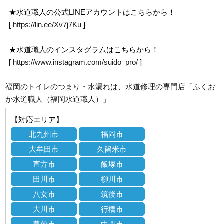
★水道職人の公式LINEアカウントはこちらから！
[
https://lin.ee/Xv7j7Ku
]
★水道職人のインスタグラムはこちらから！
[
https://www.instagram.com/suido_pro/
]
福岡のトイレのつまり・水漏れは、水道修理の専門店「ふくお
か水道職人（福岡水道職人）」
【対応エリア】
北九州市
福岡市
大牟田市
久留米市
直方市
飯塚市
田川市
柳川市
八女市
筑後市
大川市
行橋市