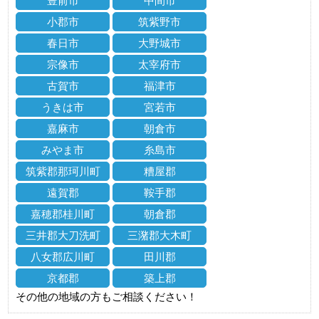
豊前市
中間市
小郡市
筑紫野市
春日市
大野城市
宗像市
太宰府市
古賀市
福津市
うきは市
宮若市
嘉麻市
朝倉市
みやま市
糸島市
筑紫郡那珂川町
糟屋郡
遠賀郡
鞍手郡
嘉穂郡桂川町
朝倉郡
三井郡大刀洗町
三潴郡大木町
八女郡広川町
田川郡
京都郡
築上郡
その他の地域の方もご相談ください！