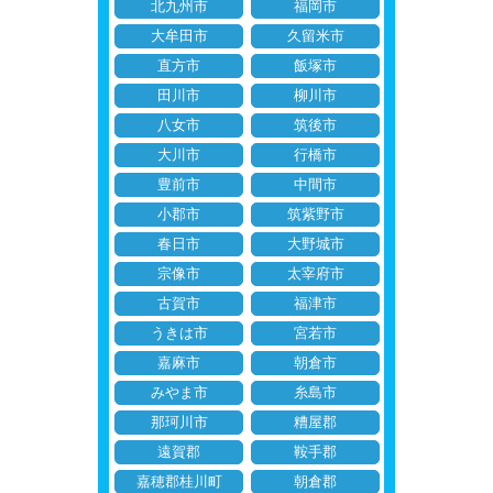
北九州市
福岡市
大牟田市
久留米市
直方市
飯塚市
田川市
柳川市
八女市
筑後市
大川市
行橋市
豊前市
中間市
小郡市
筑紫野市
春日市
大野城市
宗像市
太宰府市
古賀市
福津市
うきは市
宮若市
嘉麻市
朝倉市
みやま市
糸島市
那珂川市
糟屋郡
遠賀郡
鞍手郡
嘉穂郡桂川町
朝倉郡