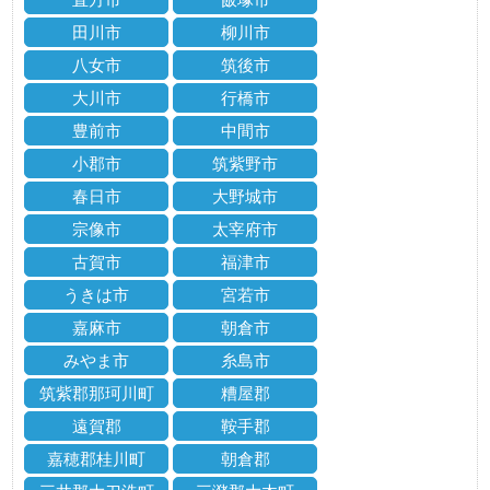
田川市
柳川市
八女市
筑後市
大川市
行橋市
豊前市
中間市
小郡市
筑紫野市
春日市
大野城市
宗像市
太宰府市
古賀市
福津市
うきは市
宮若市
嘉麻市
朝倉市
みやま市
糸島市
筑紫郡那珂川町
糟屋郡
遠賀郡
鞍手郡
嘉穂郡桂川町
朝倉郡