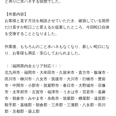
と周りに水ハネする状態でした。
【作業内容】
お客様と直す方法を相談させていただき、破損している箇所
だけ直すか蛇口ごと変えるか提案したところ、今回蛇口自体
を交換することとなりました。
作業後、もちろんのこと水ハネもなくなり、新しい蛇口にな
り、お客様も満足・安心しておられました。
〈〈福岡県内全エリア対応！〉〉
北九州市・福岡市・大牟田市・久留米市・直方市・飯塚市・
田川市・柳川市・八女市・筑後市・大川市・行橋市・豊前
市・中間市・小郡市・筑紫野市・春日市・大野城市・宗像
市・太宰府市・古賀市・福津市・うきは市・宮若市・嘉麻
市・朝倉市・みやま市・糸島市・筑紫郡・糟屋郡・遠賀郡・
鞍手郡・嘉穂郡・朝倉郡・三井郡・三潴郡・八女郡・田川
郡・京都郡・築上郡