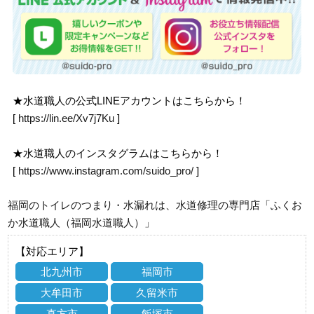
★水道職人の公式LINEアカウントはこちらから！
[
https://lin.ee/Xv7j7Ku
]
★水道職人のインスタグラムはこちらから！
[
https://www.instagram.com/suido_pro/
]
福岡のトイレのつまり・水漏れは、水道修理の専門店「ふくお
か水道職人（福岡水道職人）」
【対応エリア】
北九州市
福岡市
大牟田市
久留米市
直方市
飯塚市