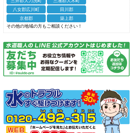
三井郡大刀洗町
三潴郡大木町
八女郡広川町
田川郡
京都郡
築上郡
その他の地域の方もご相談ください！