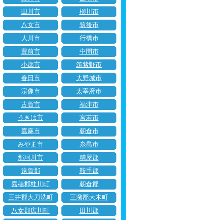
田川市
柳川市
八女市
筑後市
大川市
行橋市
豊前市
中間市
小郡市
筑紫野市
春日市
大野城市
宗像市
太宰府市
古賀市
福津市
うきは市
宮若市
嘉麻市
朝倉市
みやま市
糸島市
那珂川市
糟屋郡
遠賀郡
鞍手郡
嘉穂郡桂川町
朝倉郡
三井郡大刀洗町
三潴郡大木町
八女郡広川町
田川郡