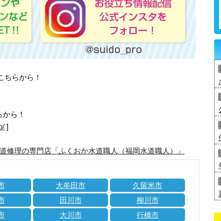
はこちらから！
らから！
o/
]
道修理の専門店「ふくおか水道職人（福岡水道職人）」
市
大牟田市
久留米市
市
田川市
柳川市
市
大川市
行橋市