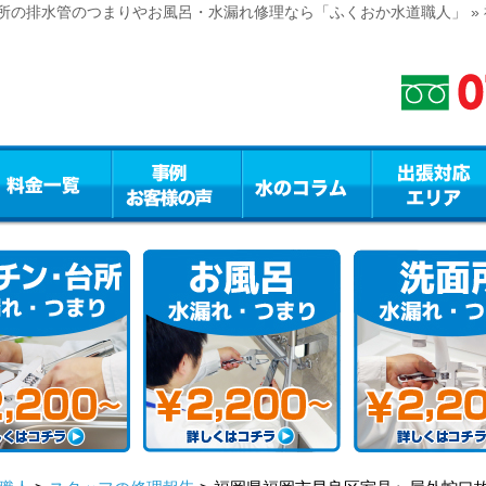
所の排水管のつまりやお風呂・水漏れ修理なら「ふくおか水道職人」 »