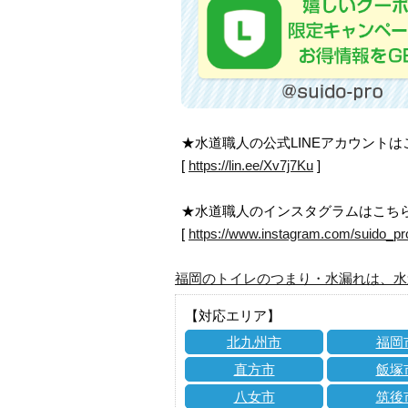
★水道職人の公式LINEアカウント
[
https://lin.ee/Xv7j7Ku
]
★水道職人のインスタグラムはこち
[
https://www.instagram.com/suido_pr
福岡のトイレのつまり・水漏れは、水
【対応エリア】
北九州市
福岡
直方市
飯塚
八女市
筑後