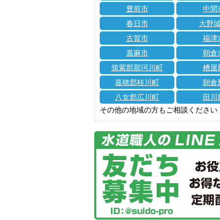
豊前市
中間
春日市
大野
古賀市
福津
嘉麻市
朝倉
筑紫郡那珂川町
糟屋
嘉穂郡桂川町
朝倉
八女郡広川町
田川
その他の地域の方もご相談ください