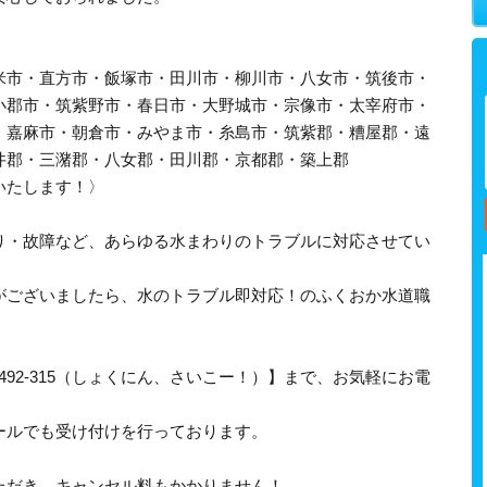
米市・直方市・飯塚市・田川市・柳川市・八女市・筑後市・
小郡市・筑紫野市・春日市・大野城市・宗像市・太宰府市・
・嘉麻市・朝倉市・みやま市・糸島市・筑紫郡・糟屋郡・遠
井郡・三潴郡・八女郡・田川郡・京都郡・築上郡
いたします！〉
り・故障など、あらゆる水まわりのトラブルに対応させてい
がございましたら、水のトラブル即対応！のふくおか水道職
-492-315（しょくにん、さいこー！）】まで、お気軽にお電
ールでも受け付けを行っております。
ただき、キャンセル料もかかりません！