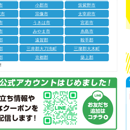
市
小郡市
筑紫野市
城市
宗像市
太宰府市
市
うきは市
宮若市
市
みやま市
糸島市
郡
遠賀郡
鞍手郡
郡
三井郡大刀洗町
三潴郡大木町
郡
京都郡
築上郡
！