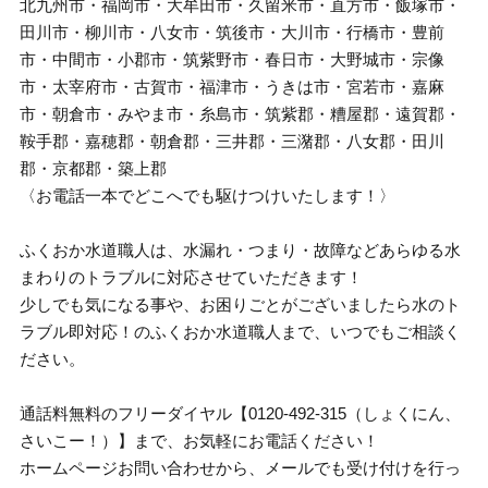
北九州市・福岡市・大牟田市・久留米市・直方市・飯塚市・
田川市・柳川市・八女市・筑後市・大川市・行橋市・豊前
市・中間市・小郡市・筑紫野市・春日市・大野城市・宗像
市・太宰府市・古賀市・福津市・うきは市・宮若市・嘉麻
市・朝倉市・みやま市・糸島市・筑紫郡・糟屋郡・遠賀郡・
鞍手郡・嘉穂郡・朝倉郡・三井郡・三潴郡・八女郡・田川
郡・京都郡・築上郡
〈お電話一本でどこへでも駆けつけいたします！〉
ふくおか水道職人は、水漏れ・つまり・故障などあらゆる水
まわりのトラブルに対応させていただきます！
少しでも気になる事や、お困りごとがございましたら水のト
ラブル即対応！のふくおか水道職人まで、いつでもご相談く
ださい。
通話料無料のフリーダイヤル【0120-492-315（しょくにん、
さいこー！）】まで、お気軽にお電話ください！
ホームページお問い合わせから、メールでも受け付けを行っ