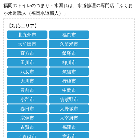
福岡のトイレのつまり・水漏れは、水道修理の専門店「ふくお
か水道職人（福岡水道職人）」
【対応エリア】
北九州市
福岡市
大牟田市
久留米市
直方市
飯塚市
田川市
柳川市
八女市
筑後市
大川市
行橋市
豊前市
中間市
小郡市
筑紫野市
春日市
大野城市
宗像市
太宰府市
古賀市
福津市
うきは市
宮若市