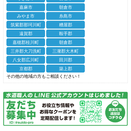
嘉麻市
朝倉市
みやま市
糸島市
筑紫郡那珂川町
糟屋郡
遠賀郡
鞍手郡
嘉穂郡桂川町
朝倉郡
三井郡大刀洗町
三潴郡大木町
八女郡広川町
田川郡
京都郡
築上郡
その他の地域の方もご相談ください！