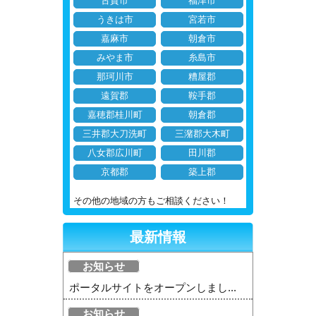
古賀市
福津市
うきは市
宮若市
嘉麻市
朝倉市
みやま市
糸島市
那珂川市
糟屋郡
遠賀郡
鞍手郡
嘉穂郡桂川町
朝倉郡
三井郡大刀洗町
三潴郡大木町
八女郡広川町
田川郡
京都郡
築上郡
その他の地域の方もご相談ください！
最新情報
お知らせ
ポータルサイトをオープンしまし...
お知らせ