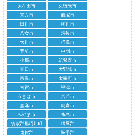
大牟田市
久留米市
直方市
飯塚市
田川市
柳川市
八女市
筑後市
大川市
行橋市
豊前市
中間市
小郡市
筑紫野市
春日市
大野城市
宗像市
太宰府市
古賀市
福津市
うきは市
宮若市
嘉麻市
朝倉市
みやま市
糸島市
筑紫郡那珂川町
糟屋郡
遠賀郡
鞍手郡