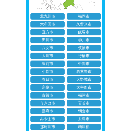
北九州市
福岡市
大牟田市
久留米市
直方市
飯塚市
田川市
柳川市
八女市
筑後市
大川市
行橋市
豊前市
中間市
小郡市
筑紫野市
春日市
大野城市
宗像市
太宰府市
古賀市
福津市
うきは市
宮若市
嘉麻市
朝倉市
みやま市
糸島市
那珂川市
糟屋郡