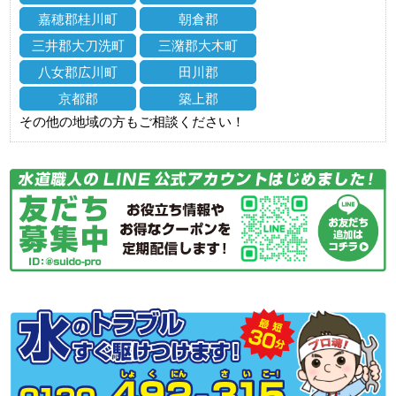
嘉穂郡桂川町
朝倉郡
三井郡大刀洗町
三潴郡大木町
八女郡広川町
田川郡
京都郡
築上郡
その他の地域の方もご相談ください！