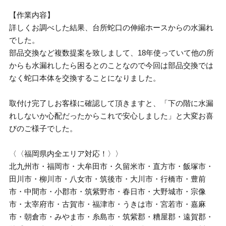
【作業内容】
詳しくお調べした結果、台所蛇口の伸縮ホースからの水漏れ
でした。
部品交換など複数提案を致しまして、18年使っていて他の所
からも水漏れしたら困るとのことなので今回は部品交換では
なく蛇口本体を交換することになりました。
取付け完了しお客様に確認して頂きますと、「下の階に水漏
れしないか心配だったからこれで安心しました」と大変お喜
びのご様子でした。
〈〈福岡県内全エリア対応！〉〉
北九州市・福岡市・大牟田市・久留米市・直方市・飯塚市・
田川市・柳川市・八女市・筑後市・大川市・行橋市・豊前
市・中間市・小郡市・筑紫野市・春日市・大野城市・宗像
市・太宰府市・古賀市・福津市・うきは市・宮若市・嘉麻
市・朝倉市・みやま市・糸島市・筑紫郡・糟屋郡・遠賀郡・