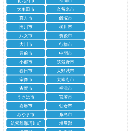
北九州市
福岡市
大牟田市
久留米市
直方市
飯塚市
田川市
柳川市
八女市
筑後市
大川市
行橋市
豊前市
中間市
小郡市
筑紫野市
春日市
大野城市
宗像市
太宰府市
古賀市
福津市
うきは市
宮若市
嘉麻市
朝倉市
みやま市
糸島市
筑紫郡那珂川町
糟屋郡