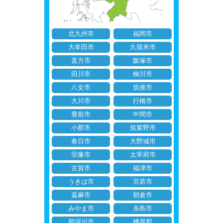
北九州市
福岡市
大牟田市
久留米市
直方市
飯塚市
田川市
柳川市
八女市
筑後市
大川市
行橋市
豊前市
中間市
小郡市
筑紫野市
春日市
大野城市
宗像市
太宰府市
古賀市
福津市
うきは市
宮若市
嘉麻市
朝倉市
みやま市
糸島市
那珂川市
糟屋郡