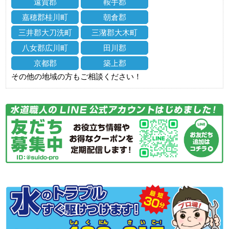
遠賀郡
鞍手郡
嘉穂郡桂川町
朝倉郡
三井郡大刀洗町
三潴郡大木町
八女郡広川町
田川郡
京都郡
築上郡
その他の地域の方もご相談ください！