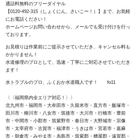
通話料無料のフリーダイヤル
【0120-492-315（しょくにん、さいこー！）】まで、お気軽
にお電話ください！
ホームページお問い合わせから、メールでも受け付けを行っ
ております。
お見積りは作業前にご提示させていただき、キャンセル料も
かかりません！
水道修理のプロとして、迅速・丁寧にご対応させていただき
ます！
水トラブルのプロ、ふくおか水道職人です！ fo11
〈〈福岡県内全エリア対応！〉〉
北九州市・福岡市・大牟田市・久留米市・直方市・飯塚市・
田川市・柳川市・八女市・筑後市・大川市・行橋市・豊前
市・中間市・小郡市・筑紫野市・春日市・大野城市・宗像
市・太宰府市・古賀市・福津市・うきは市・宮若市・嘉麻
市・朝倉市・みやま市・糸島市・筑紫郡・糟屋郡・遠賀郡・