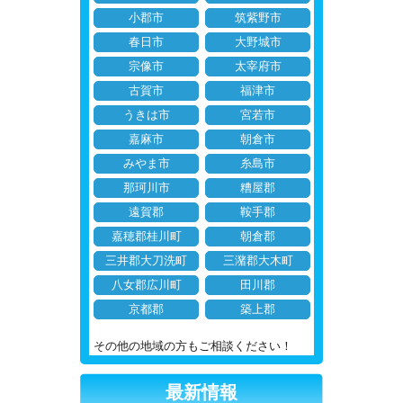
小郡市
筑紫野市
春日市
大野城市
宗像市
太宰府市
古賀市
福津市
うきは市
宮若市
嘉麻市
朝倉市
みやま市
糸島市
那珂川市
糟屋郡
遠賀郡
鞍手郡
嘉穂郡桂川町
朝倉郡
三井郡大刀洗町
三潴郡大木町
八女郡広川町
田川郡
京都郡
築上郡
その他の地域の方もご相談ください！
最新情報