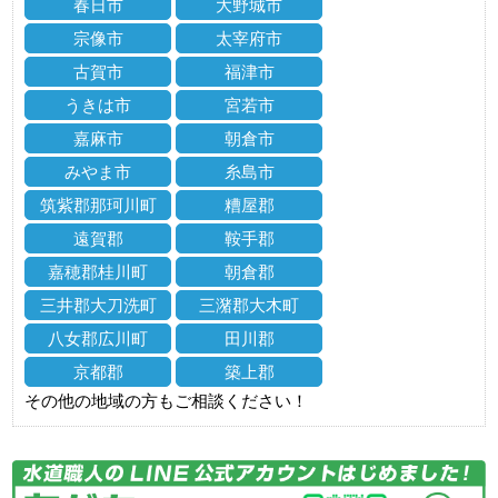
春日市
大野城市
宗像市
太宰府市
古賀市
福津市
うきは市
宮若市
嘉麻市
朝倉市
みやま市
糸島市
筑紫郡那珂川町
糟屋郡
遠賀郡
鞍手郡
嘉穂郡桂川町
朝倉郡
三井郡大刀洗町
三潴郡大木町
八女郡広川町
田川郡
京都郡
築上郡
その他の地域の方もご相談ください！