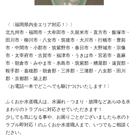
〈〈福岡県内全エリア対応！〉〉
北九州市・福岡市・大牟田市・久留米市・直方市・飯塚市・
田川市・柳川市・八女市・筑後市・大川市・行橋市・豊前
市・中間市・小郡市・筑紫野市・春日市・大野城市・宗像
市・太宰府市・古賀市・福津市・うきは市・宮若市・嘉麻
市・朝倉市・みやま市・糸島市・筑紫郡・糟屋郡・遠賀郡・
鞍手郡・嘉穂郡・朝倉郡・三井郡・三潴郡・八女郡・田川
郡・京都郡・築上郡
〈お電話一本でどこへでも駆けつけいたします！〉
ふくおか水道職人は、水漏れ・つまり・故障などあらゆる水
まわりのトラブルに対応させていただきます！
少しでも気になる事や、お困りごとがございましたら水のト
ラブル即対応！のふくおか水道職人まで、いつでもご相談く
ださい。