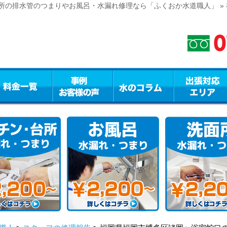
所の排水管のつまりやお風呂・水漏れ修理なら「ふくおか水道職人」 »