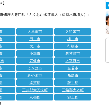
o/
]
道修理の専門店「ふくおか水道職人（福岡水道職人）」
市
大牟田市
久留米市
市
田川市
柳川市
市
大川市
行橋市
市
小郡市
筑紫野市
城市
宗像市
太宰府市
市
うきは市
宮若市
市
みやま市
糸島市
郡
遠賀郡
鞍手郡
郡
三井郡大刀洗町
三潴郡大木町
郡
京都郡
築上郡
！