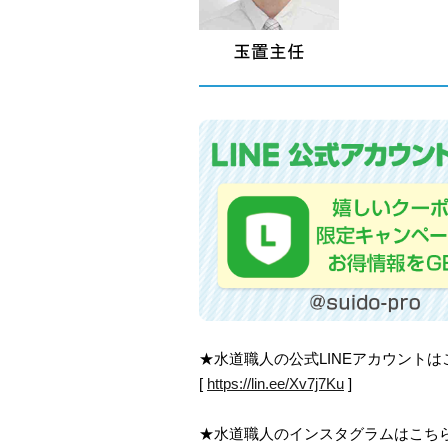
★水道職人の公式LINEアカウント
[
https://lin.ee/Xv7j7Ku
]
★水道職人のインスタグラムはこち