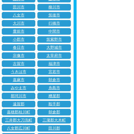
田川市
柳川市
八女市
筑後市
大川市
行橋市
豊前市
中間市
小郡市
筑紫野市
春日市
大野城市
宗像市
太宰府市
古賀市
福津市
うきは市
宮若市
嘉麻市
朝倉市
みやま市
糸島市
那珂川市
糟屋郡
遠賀郡
鞍手郡
嘉穂郡桂川町
朝倉郡
三井郡大刀洗町
三潴郡大木町
八女郡広川町
田川郡