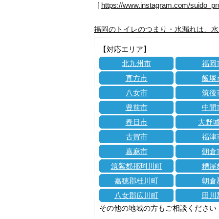
[
https://www.instagram.com/suido_pr
福岡のトイレのつまり・水漏れは、水
【対応エリア】
北九州市
福岡
直方市
飯塚
八女市
筑後
豊前市
中間
春日市
大野
古賀市
福津
嘉麻市
朝倉
筑紫郡那珂川町
糟屋
嘉穂郡桂川町
朝倉
八女郡広川町
田川
その他の地域の方もご相談ください