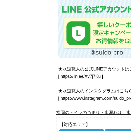
★水道職人の公式LINEアカウント
[
https://lin.ee/Xv7j7Ku
]
★水道職人のインスタグラムはこち
[
https://www.instagram.com/suido_pr
福岡のトイレのつまり・水漏れは、水
【対応エリア】