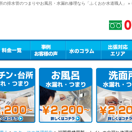
所の排水管のつまりやお風呂・水漏れ修理なら「ふくおか水道職人」 »