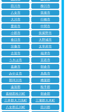
田川市
柳川市
八女市
筑後市
大川市
行橋市
豊前市
中間市
小郡市
筑紫野市
春日市
大野城市
宗像市
太宰府市
古賀市
福津市
うきは市
宮若市
嘉麻市
朝倉市
みやま市
糸島市
那珂川市
糟屋郡
遠賀郡
鞍手郡
嘉穂郡桂川町
朝倉郡
三井郡大刀洗町
三潴郡大木町
八女郡広川町
田川郡