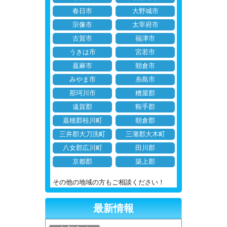
春日市
大野城市
宗像市
太宰府市
古賀市
福津市
うきは市
宮若市
嘉麻市
朝倉市
みやま市
糸島市
那珂川市
糟屋郡
遠賀郡
鞍手郡
嘉穂郡桂川町
朝倉郡
三井郡大刀洗町
三潴郡大木町
八女郡広川町
田川郡
京都郡
築上郡
その他の地域の方もご相談ください！
最新情報