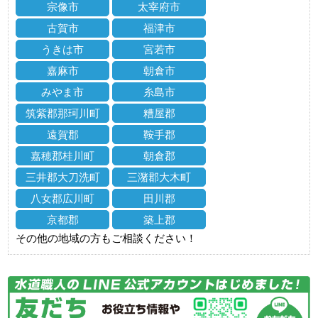
宗像市
太宰府市
古賀市
福津市
うきは市
宮若市
嘉麻市
朝倉市
みやま市
糸島市
筑紫郡那珂川町
糟屋郡
遠賀郡
鞍手郡
嘉穂郡桂川町
朝倉郡
三井郡大刀洗町
三潴郡大木町
八女郡広川町
田川郡
京都郡
築上郡
その他の地域の方もご相談ください！