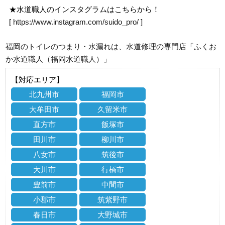
★水道職人のインスタグラムはこちらから！
[
https://www.instagram.com/suido_pro/
]
福岡のトイレのつまり・水漏れは、水道修理の専門店「ふくお
か水道職人（福岡水道職人）」
【対応エリア】
北九州市
福岡市
大牟田市
久留米市
直方市
飯塚市
田川市
柳川市
八女市
筑後市
大川市
行橋市
豊前市
中間市
小郡市
筑紫野市
春日市
大野城市