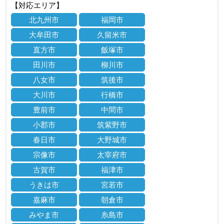
【対応エリア】
北九州市
福岡市
大牟田市
久留米市
直方市
飯塚市
田川市
柳川市
八女市
筑後市
大川市
行橋市
豊前市
中間市
小郡市
筑紫野市
春日市
大野城市
宗像市
太宰府市
古賀市
福津市
うきは市
宮若市
嘉麻市
朝倉市
みやま市
糸島市