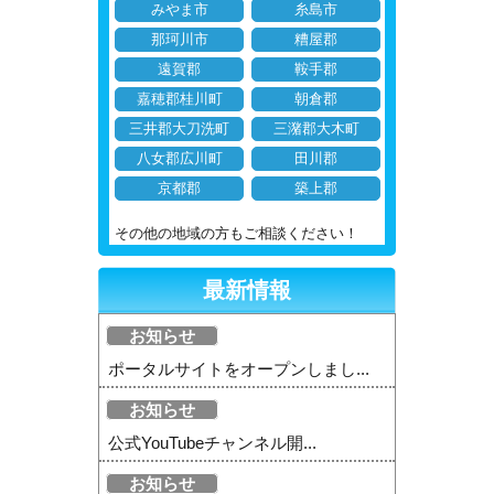
みやま市
糸島市
那珂川市
糟屋郡
遠賀郡
鞍手郡
嘉穂郡桂川町
朝倉郡
三井郡大刀洗町
三潴郡大木町
八女郡広川町
田川郡
京都郡
築上郡
その他の地域の方もご相談ください！
最新情報
お知らせ
ポータルサイトをオープンしまし...
お知らせ
公式YouTubeチャンネル開...
お知らせ