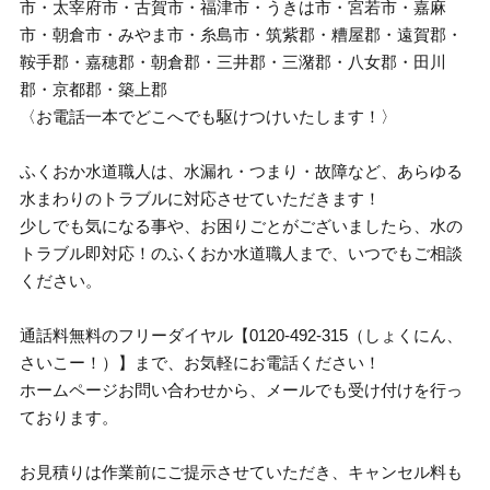
市・太宰府市・古賀市・福津市・うきは市・宮若市・嘉麻
市・朝倉市・みやま市・糸島市・筑紫郡・糟屋郡・遠賀郡・
鞍手郡・嘉穂郡・朝倉郡・三井郡・三潴郡・八女郡・田川
郡・京都郡・築上郡
〈お電話一本でどこへでも駆けつけいたします！〉
ふくおか水道職人は、水漏れ・つまり・故障など、あらゆる
水まわりのトラブルに対応させていただきます！
少しでも気になる事や、お困りごとがございましたら、水の
トラブル即対応！のふくおか水道職人まで、いつでもご相談
ください。
通話料無料のフリーダイヤル【0120-492-315（しょくにん、
さいこー！）】まで、お気軽にお電話ください！
ホームページお問い合わせから、メールでも受け付けを行っ
ております。
お見積りは作業前にご提示させていただき、キャンセル料も