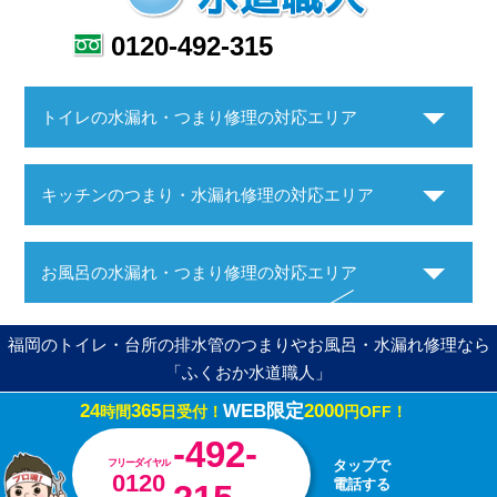
0120-492-315
トイレの水漏れ・つまり修理の対応エリア
キッチンのつまり・水漏れ修理の対応エリア
お風呂の水漏れ・つまり修理の対応エリア
福岡のトイレ・台所の排水管のつまりやお風呂・水漏れ修理なら
「ふくおか水道職人」
24
365
WEB限定
2000
時間
日受付！
円OFF！
Copyright ©ふくおか水道職人. All Rights Reserved.
-492-
フリーダイヤル
タップで
0120
電話する