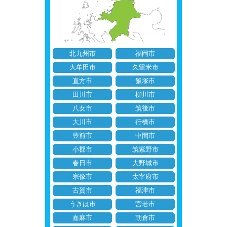
北九州市
福岡市
大牟田市
久留米市
直方市
飯塚市
田川市
柳川市
八女市
筑後市
大川市
行橋市
豊前市
中間市
小郡市
筑紫野市
春日市
大野城市
宗像市
太宰府市
古賀市
福津市
うきは市
宮若市
嘉麻市
朝倉市