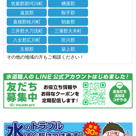
筑紫郡那珂川町
糟屋郡
遠賀郡
鞍手郡
嘉穂郡桂川町
朝倉郡
三井郡大刀洗町
三潴郡大木町
八女郡広川町
田川郡
京都郡
築上郡
その他の地域の方もご相談ください！