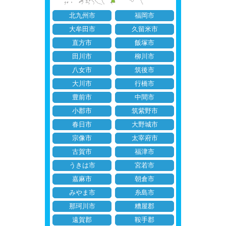
北九州市
福岡市
大牟田市
久留米市
直方市
飯塚市
田川市
柳川市
八女市
筑後市
大川市
行橋市
豊前市
中間市
小郡市
筑紫野市
春日市
大野城市
宗像市
太宰府市
古賀市
福津市
うきは市
宮若市
嘉麻市
朝倉市
みやま市
糸島市
那珂川市
糟屋郡
遠賀郡
鞍手郡