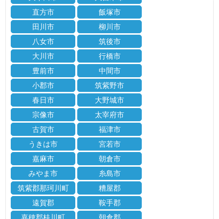
直方市
飯塚市
田川市
柳川市
八女市
筑後市
大川市
行橋市
豊前市
中間市
小郡市
筑紫野市
春日市
大野城市
宗像市
太宰府市
古賀市
福津市
うきは市
宮若市
嘉麻市
朝倉市
みやま市
糸島市
筑紫郡那珂川町
糟屋郡
遠賀郡
鞍手郡
嘉穂郡桂川町
朝倉郡