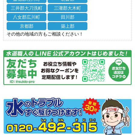
三井郡大刀洗町
三潴郡大木町
八女郡広川町
田川郡
京都郡
築上郡
その他の地域の方もご相談ください！