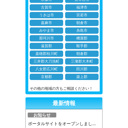
古賀市
福津市
うきは市
宮若市
嘉麻市
朝倉市
みやま市
糸島市
那珂川市
糟屋郡
遠賀郡
鞍手郡
嘉穂郡桂川町
朝倉郡
三井郡大刀洗町
三潴郡大木町
八女郡広川町
田川郡
京都郡
築上郡
その他の地域の方もご相談ください！
最新情報
お知らせ
ポータルサイトをオープンしまし...