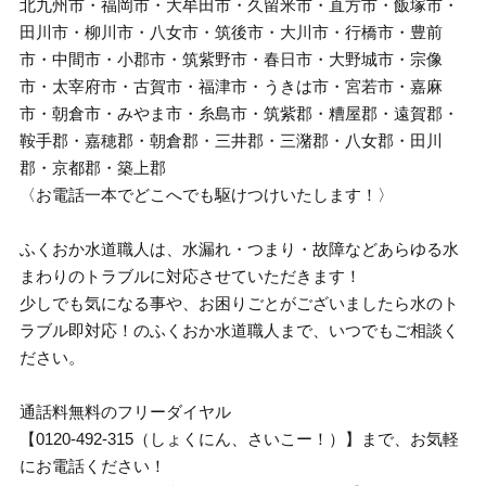
北九州市・福岡市・大牟田市・久留米市・直方市・飯塚市・
田川市・柳川市・八女市・筑後市・大川市・行橋市・豊前
市・中間市・小郡市・筑紫野市・春日市・大野城市・宗像
市・太宰府市・古賀市・福津市・うきは市・宮若市・嘉麻
市・朝倉市・みやま市・糸島市・筑紫郡・糟屋郡・遠賀郡・
鞍手郡・嘉穂郡・朝倉郡・三井郡・三潴郡・八女郡・田川
郡・京都郡・築上郡
〈お電話一本でどこへでも駆けつけいたします！〉
ふくおか水道職人は、水漏れ・つまり・故障などあらゆる水
まわりのトラブルに対応させていただきます！
少しでも気になる事や、お困りごとがございましたら水のト
ラブル即対応！のふくおか水道職人まで、いつでもご相談く
ださい。
通話料無料のフリーダイヤル
【0120-492-315（しょくにん、さいこー！）】まで、お気軽
にお電話ください！