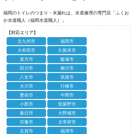
福岡のトイレのつまり・水漏れは、水道修理の専門店「ふくお
か水道職人（福岡水道職人）」
【対応エリア】
北九州市
福岡市
大牟田市
久留米市
直方市
飯塚市
田川市
柳川市
八女市
筑後市
大川市
行橋市
豊前市
中間市
小郡市
筑紫野市
春日市
大野城市
宗像市
太宰府市
古賀市
福津市