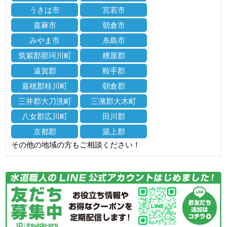
うきは市
宮若市
嘉麻市
朝倉市
みやま市
糸島市
筑紫郡那珂川町
糟屋郡
遠賀郡
鞍手郡
嘉穂郡桂川町
朝倉郡
三井郡大刀洗町
三潴郡大木町
八女郡広川町
田川郡
京都郡
築上郡
その他の地域の方もご相談ください！