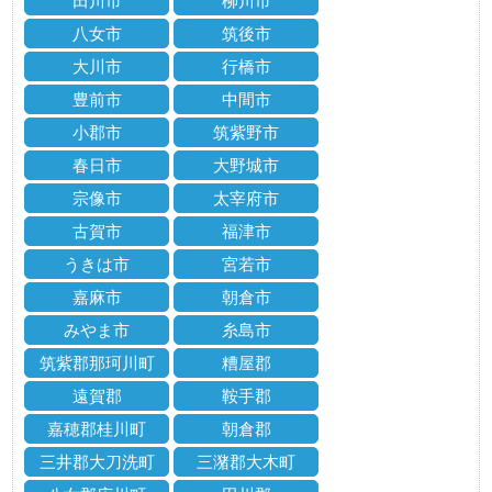
田川市
柳川市
八女市
筑後市
大川市
行橋市
豊前市
中間市
小郡市
筑紫野市
春日市
大野城市
宗像市
太宰府市
古賀市
福津市
うきは市
宮若市
嘉麻市
朝倉市
みやま市
糸島市
筑紫郡那珂川町
糟屋郡
遠賀郡
鞍手郡
嘉穂郡桂川町
朝倉郡
三井郡大刀洗町
三潴郡大木町