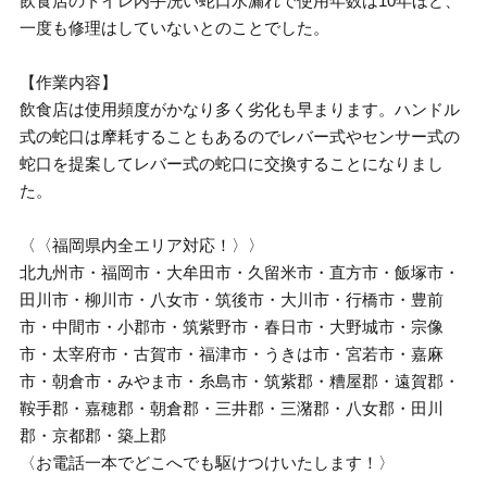
飲食店のトイレ内手洗い蛇口水漏れで使用年数は10年ほど、
一度も修理はしていないとのことでした。
【作業内容】
飲食店は使用頻度がかなり多く劣化も早まります。ハンドル
式の蛇口は摩耗することもあるのでレバー式やセンサー式の
蛇口を提案してレバー式の蛇口に交換することになりまし
た。
〈〈福岡県内全エリア対応！〉〉
北九州市・福岡市・大牟田市・久留米市・直方市・飯塚市・
田川市・柳川市・八女市・筑後市・大川市・行橋市・豊前
市・中間市・小郡市・筑紫野市・春日市・大野城市・宗像
市・太宰府市・古賀市・福津市・うきは市・宮若市・嘉麻
市・朝倉市・みやま市・糸島市・筑紫郡・糟屋郡・遠賀郡・
鞍手郡・嘉穂郡・朝倉郡・三井郡・三潴郡・八女郡・田川
郡・京都郡・築上郡
〈お電話一本でどこへでも駆けつけいたします！〉