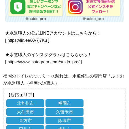
★水道職人の公式LINEアカウントはこちらから！
[
https://lin.ee/Xv7j7Ku
]
★水道職人のインスタグラムはこちらから！
[
https://www.instagram.com/suido_pro/
]
福岡のトイレのつまり・水漏れは、水道修理の専門店「ふくお
か水道職人（福岡水道職人）」
【対応エリア】
北九州市
福岡市
大牟田市
久留米市
直方市
飯塚市