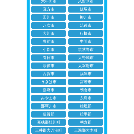
大牟田市
久留米市
直方市
飯塚市
田川市
柳川市
八女市
筑後市
大川市
行橋市
豊前市
中間市
小郡市
筑紫野市
春日市
大野城市
宗像市
太宰府市
古賀市
福津市
うきは市
宮若市
嘉麻市
朝倉市
みやま市
糸島市
那珂川市
糟屋郡
遠賀郡
鞍手郡
嘉穂郡桂川町
朝倉郡
三井郡大刀洗町
三潴郡大木町