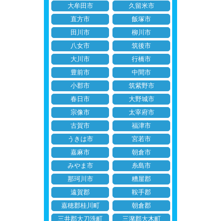
大牟田市
久留米市
直方市
飯塚市
田川市
柳川市
八女市
筑後市
大川市
行橋市
豊前市
中間市
小郡市
筑紫野市
春日市
大野城市
宗像市
太宰府市
古賀市
福津市
うきは市
宮若市
嘉麻市
朝倉市
みやま市
糸島市
那珂川市
糟屋郡
遠賀郡
鞍手郡
嘉穂郡桂川町
朝倉郡
三井郡大刀洗町
三潴郡大木町