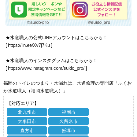
★水道職人の公式LINEアカウントはこちらから！
[
https://lin.ee/Xv7j7Ku
]
★水道職人のインスタグラムはこちらから！
[
https://www.instagram.com/suido_pro/
]
福岡のトイレのつまり・水漏れは、水道修理の専門店「ふくお
か水道職人（福岡水道職人）」
【対応エリア】
北九州市
福岡市
大牟田市
久留米市
直方市
飯塚市