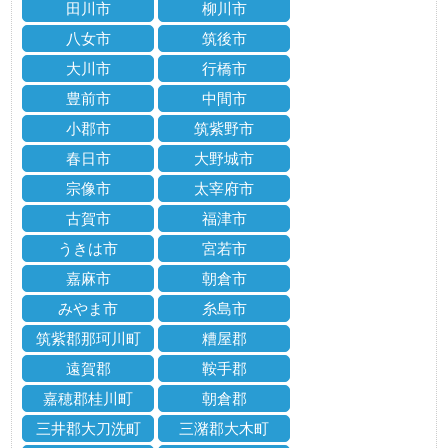
田川市
柳川市
八女市
筑後市
大川市
行橋市
豊前市
中間市
小郡市
筑紫野市
春日市
大野城市
宗像市
太宰府市
古賀市
福津市
うきは市
宮若市
嘉麻市
朝倉市
みやま市
糸島市
筑紫郡那珂川町
糟屋郡
遠賀郡
鞍手郡
嘉穂郡桂川町
朝倉郡
三井郡大刀洗町
三潴郡大木町