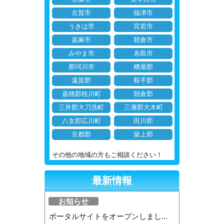
古賀市
福津市
うきは市
宮若市
嘉麻市
朝倉市
みやま市
糸島市
那珂川市
糟屋郡
遠賀郡
鞍手郡
嘉穂郡桂川町
朝倉郡
三井郡大刀洗町
三潴郡大木町
八女郡広川町
田川郡
京都郡
築上郡
その他の地域の方もご相談ください！
最新情報
お知らせ
ポータルサイトをオープンしまし...