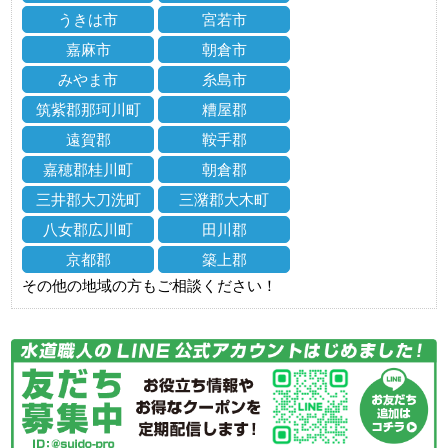
うきは市
宮若市
嘉麻市
朝倉市
みやま市
糸島市
筑紫郡那珂川町
糟屋郡
遠賀郡
鞍手郡
嘉穂郡桂川町
朝倉郡
三井郡大刀洗町
三潴郡大木町
八女郡広川町
田川郡
京都郡
築上郡
その他の地域の方もご相談ください！