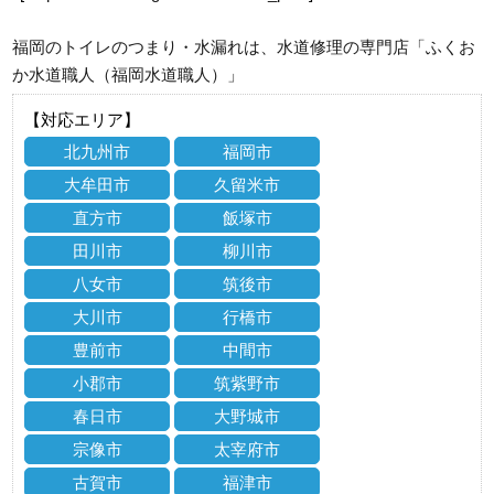
福岡のトイレのつまり・水漏れは、水道修理の専門店「ふくお
か水道職人（福岡水道職人）」
【対応エリア】
北九州市
福岡市
大牟田市
久留米市
直方市
飯塚市
田川市
柳川市
八女市
筑後市
大川市
行橋市
豊前市
中間市
小郡市
筑紫野市
春日市
大野城市
宗像市
太宰府市
古賀市
福津市