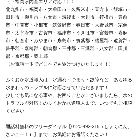
〈〈福岡県内全エリア対応！〉〉
北九州市・福岡市・大牟田市・久留米市・直方市・飯塚市・
田川市・柳川市・八女市・筑後市・大川市・行橋市・豊前
市・中間市・小郡市・筑紫野市・春日市・大野城市・宗像
市・太宰府市・古賀市・福津市・うきは市・宮若市・嘉麻
市・朝倉市・みやま市・糸島市・筑紫郡・糟屋郡・遠賀郡・
鞍手郡・嘉穂郡・朝倉郡・三井郡・三潴郡・八女郡・田川
郡・京都郡・築上郡
〈お電話一本でどこへでも駆けつけいたします！〉
ふくおか水道職人は、水漏れ・つまり・故障など、あらゆる
水まわりのトラブルに対応させていただきます！
少しでも気になる事や、お困りごとがございましたら、水の
トラブル即対応！のふくおか水道職人まで、いつでもご相談
ください。
通話料無料のフリーダイヤル【0120-492-315（しょくにん、
さいこー！）】まで、お気軽にお電話ください！