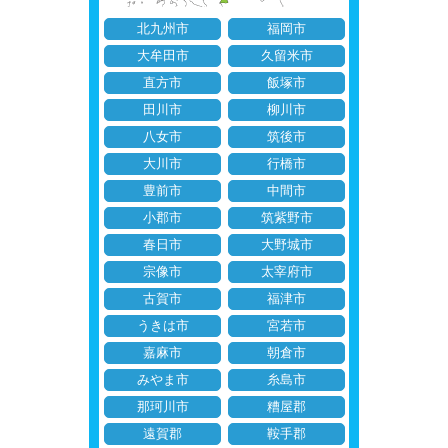
北九州市
福岡市
大牟田市
久留米市
直方市
飯塚市
田川市
柳川市
八女市
筑後市
大川市
行橋市
豊前市
中間市
小郡市
筑紫野市
春日市
大野城市
宗像市
太宰府市
古賀市
福津市
うきは市
宮若市
嘉麻市
朝倉市
みやま市
糸島市
那珂川市
糟屋郡
遠賀郡
鞍手郡