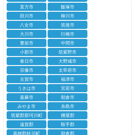
直方市
飯塚市
田川市
柳川市
八女市
筑後市
大川市
行橋市
豊前市
中間市
小郡市
筑紫野市
春日市
大野城市
宗像市
太宰府市
古賀市
福津市
うきは市
宮若市
嘉麻市
朝倉市
みやま市
糸島市
筑紫郡那珂川町
糟屋郡
遠賀郡
鞍手郡
嘉穂郡桂川町
朝倉郡