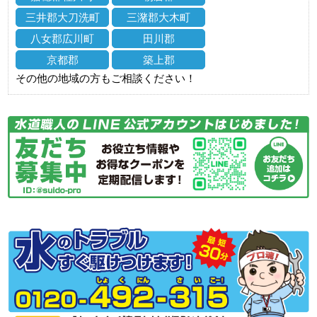
三井郡大刀洗町
三潴郡大木町
八女郡広川町
田川郡
京都郡
築上郡
その他の地域の方もご相談ください！