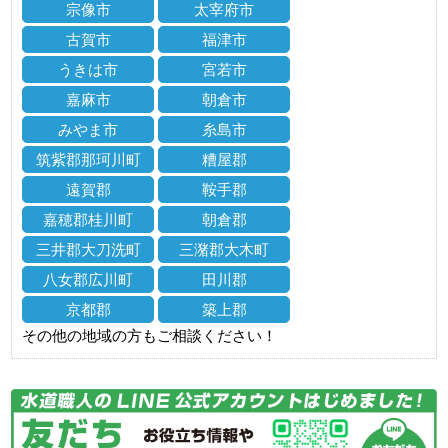
宗像市
太宰府市
古賀市
福津市
うきは市
宮若市
嘉麻市
朝倉市
みやま市
糸島市
筑紫郡那珂川町
糟屋郡
遠賀郡
鞍手郡
嘉穂郡桂川町
朝倉郡
三井郡大刀洗町
三潴郡大木町
八女郡広川町
田川郡
京都郡
築上郡
その他の地域の方もご相談ください！