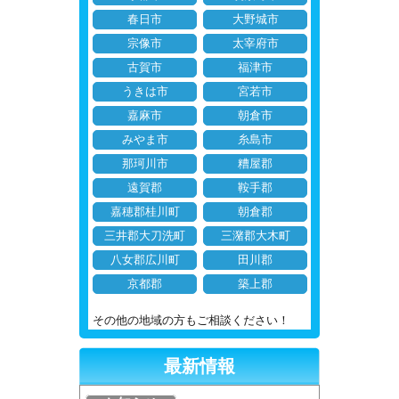
春日市
大野城市
宗像市
太宰府市
古賀市
福津市
うきは市
宮若市
嘉麻市
朝倉市
みやま市
糸島市
那珂川市
糟屋郡
遠賀郡
鞍手郡
嘉穂郡桂川町
朝倉郡
三井郡大刀洗町
三潴郡大木町
八女郡広川町
田川郡
京都郡
築上郡
その他の地域の方もご相談ください！
最新情報