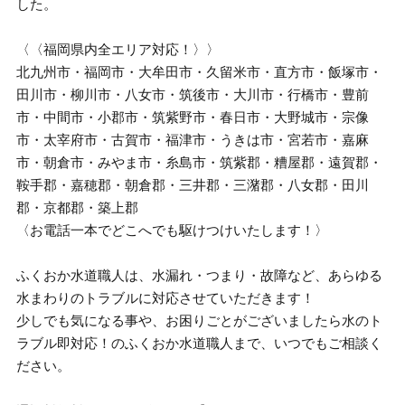
した。
〈〈福岡県内全エリア対応！〉〉
北九州市・福岡市・大牟田市・久留米市・直方市・飯塚市・
田川市・柳川市・八女市・筑後市・大川市・行橋市・豊前
市・中間市・小郡市・筑紫野市・春日市・大野城市・宗像
市・太宰府市・古賀市・福津市・うきは市・宮若市・嘉麻
市・朝倉市・みやま市・糸島市・筑紫郡・糟屋郡・遠賀郡・
鞍手郡・嘉穂郡・朝倉郡・三井郡・三潴郡・八女郡・田川
郡・京都郡・築上郡
〈お電話一本でどこへでも駆けつけいたします！〉
ふくおか水道職人は、水漏れ・つまり・故障など、あらゆる
水まわりのトラブルに対応させていただきます！
少しでも気になる事や、お困りごとがございましたら水のト
ラブル即対応！のふくおか水道職人まで、いつでもご相談く
ださい。