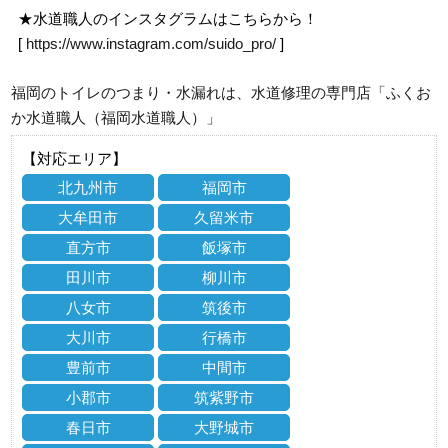
★水道職人のインスタグラムはこちらから！
[
https://www.instagram.com/suido_pro/
]
福岡のトイレのつまり・水漏れは、水道修理の専門店「ふくお
か水道職人（福岡水道職人）」
【対応エリア】
北九州市
福岡市
大牟田市
久留米市
直方市
飯塚市
田川市
柳川市
八女市
筑後市
大川市
行橋市
豊前市
中間市
小郡市
筑紫野市
春日市
大野城市