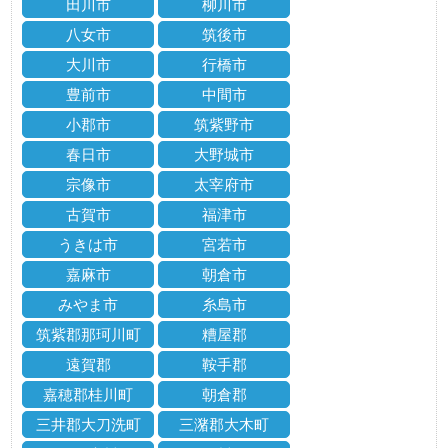
田川市
柳川市
八女市
筑後市
大川市
行橋市
豊前市
中間市
小郡市
筑紫野市
春日市
大野城市
宗像市
太宰府市
古賀市
福津市
うきは市
宮若市
嘉麻市
朝倉市
みやま市
糸島市
筑紫郡那珂川町
糟屋郡
遠賀郡
鞍手郡
嘉穂郡桂川町
朝倉郡
三井郡大刀洗町
三潴郡大木町