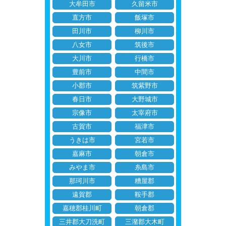
大牟田市
久留米市
直方市
飯塚市
田川市
柳川市
八女市
筑後市
大川市
行橋市
豊前市
中間市
小郡市
筑紫野市
春日市
大野城市
宗像市
太宰府市
古賀市
福津市
うきは市
宮若市
嘉麻市
朝倉市
みやま市
糸島市
那珂川市
糟屋郡
遠賀郡
鞍手郡
嘉穂郡桂川町
朝倉郡
三井郡大刀洗町
三潴郡大木町