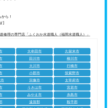
らから！
o/
]
道修理の専門店「ふくおか水道職人（福岡水道職人）」
市
大牟田市
久留米市
市
田川市
柳川市
市
大川市
行橋市
市
小郡市
筑紫野市
城市
宗像市
太宰府市
市
うきは市
宮若市
市
みやま市
糸島市
郡
遠賀郡
鞍手郡