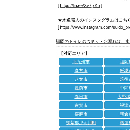
[
https://lin.ee/Xv7j7Ku
]
★水道職人のインスタグラムはこち
[
https://www.instagram.com/suido_pr
福岡のトイレのつまり・水漏れは、水
【対応エリア】
北九州市
福岡
直方市
飯塚
八女市
筑後
豊前市
中間
春日市
大野
古賀市
福津
嘉麻市
朝倉
筑紫郡那珂川町
糟屋