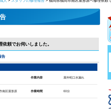
職人
>
スタッフの修理報告
> 福岡県福岡市南区屋形原へ修理依頼
告
理依頼でお伺いしました。
報告
作業内容
屋外蛇口水漏れ
市南区屋形原
作業時間
60分