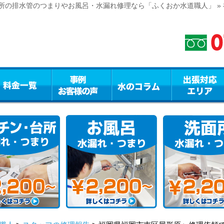
所の排水管のつまりやお風呂・水漏れ修理なら「ふくおか水道職人」 »