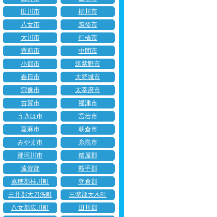
田川市
柳川市
八女市
筑後市
大川市
行橋市
豊前市
中間市
小郡市
筑紫野市
春日市
大野城市
宗像市
太宰府市
古賀市
福津市
うきは市
宮若市
嘉麻市
朝倉市
みやま市
糸島市
那珂川市
糟屋郡
遠賀郡
鞍手郡
嘉穂郡桂川町
朝倉郡
三井郡大刀洗町
三潴郡大木町
八女郡広川町
田川郡