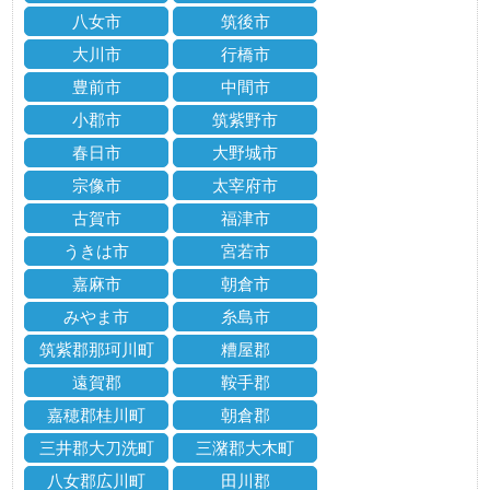
八女市
筑後市
大川市
行橋市
豊前市
中間市
小郡市
筑紫野市
春日市
大野城市
宗像市
太宰府市
古賀市
福津市
うきは市
宮若市
嘉麻市
朝倉市
みやま市
糸島市
筑紫郡那珂川町
糟屋郡
遠賀郡
鞍手郡
嘉穂郡桂川町
朝倉郡
三井郡大刀洗町
三潴郡大木町
八女郡広川町
田川郡