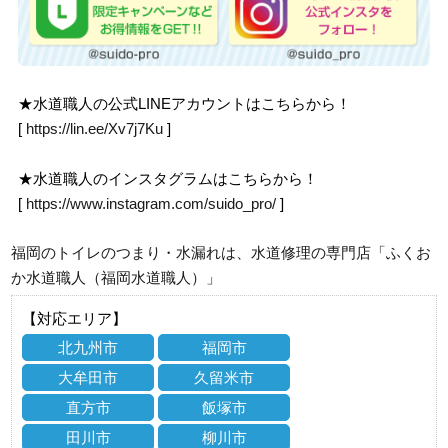
★水道職人の公式LINEアカウントはこちらから！
[
https://lin.ee/Xv7j7Ku
]
★水道職人のインスタグラムはこちらから！
[
https://www.instagram.com/suido_pro/
]
福岡のトイレのつまり・水漏れは、水道修理の専門店「ふくお
か水道職人（福岡水道職人）」
【対応エリア】
北九州市
福岡市
大牟田市
久留米市
直方市
飯塚市
田川市
柳川市