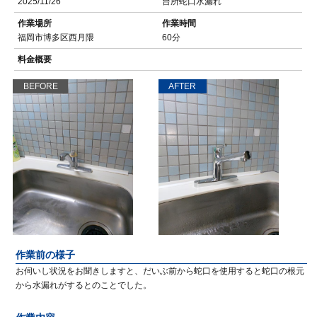
2025/11/26
台所蛇口水漏れ
作業場所
作業時間
福岡市博多区西月隈
60分
料金概要
BEFORE
AFTER
作業前の様子
お伺いし状況をお聞きしますと、だいぶ前から蛇口を使用すると蛇口の根元
から水漏れがするとのことでした。