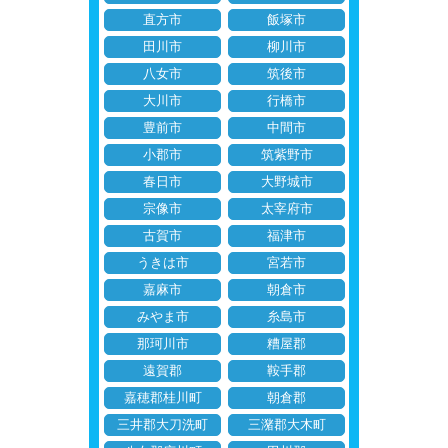
直方市
飯塚市
田川市
柳川市
八女市
筑後市
大川市
行橋市
豊前市
中間市
小郡市
筑紫野市
春日市
大野城市
宗像市
太宰府市
古賀市
福津市
うきは市
宮若市
嘉麻市
朝倉市
みやま市
糸島市
那珂川市
糟屋郡
遠賀郡
鞍手郡
嘉穂郡桂川町
朝倉郡
三井郡大刀洗町
三潴郡大木町