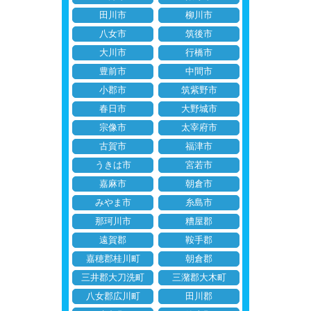
田川市
柳川市
八女市
筑後市
大川市
行橋市
豊前市
中間市
小郡市
筑紫野市
春日市
大野城市
宗像市
太宰府市
古賀市
福津市
うきは市
宮若市
嘉麻市
朝倉市
みやま市
糸島市
那珂川市
糟屋郡
遠賀郡
鞍手郡
嘉穂郡桂川町
朝倉郡
三井郡大刀洗町
三潴郡大木町
八女郡広川町
田川郡