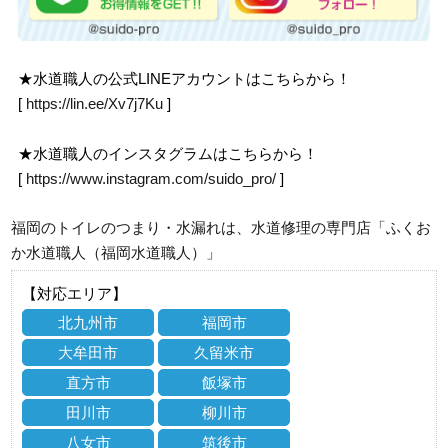
★水道職人の公式LINEアカウントはこちらから！
[
https://lin.ee/Xv7j7Ku
]
★水道職人のインスタグラムはこちらから！
[
https://www.instagram.com/suido_pro/
]
福岡のトイレのつまり・水漏れは、水道修理の専門店「ふくお
か水道職人（福岡水道職人）」
【対応エリア】
北九州市
福岡市
大牟田市
久留米市
直方市
飯塚市
田川市
柳川市
八女市
筑後市