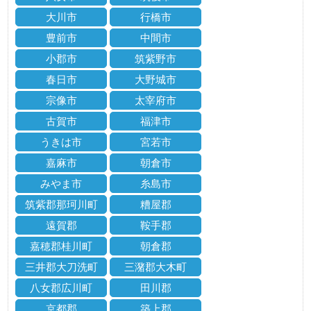
大川市
行橋市
豊前市
中間市
小郡市
筑紫野市
春日市
大野城市
宗像市
太宰府市
古賀市
福津市
うきは市
宮若市
嘉麻市
朝倉市
みやま市
糸島市
筑紫郡那珂川町
糟屋郡
遠賀郡
鞍手郡
嘉穂郡桂川町
朝倉郡
三井郡大刀洗町
三潴郡大木町
八女郡広川町
田川郡
京都郡
築上郡