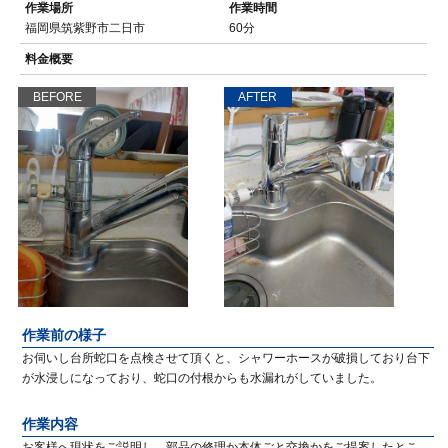
作業場所
作業時間
福岡県筑紫野市二日市
60分
料金概要
BEFORE
AFTER
作業前の様子
お伺いし台所蛇口を点検させて頂くと、シャワーホースが破損しており台下
が水浸しになっており、蛇口の付根からも水漏れがしていました。
作業内容
お客様へ現状をご説明し、部品の修理か本体ごと交換かをご提案したとこ