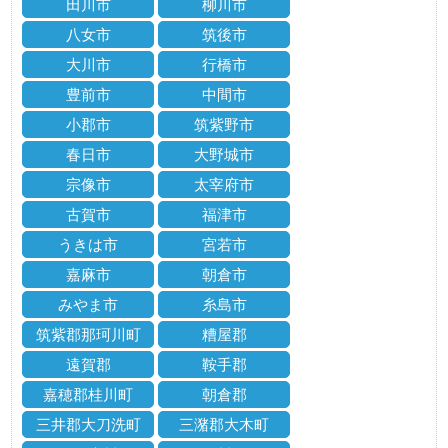
田川市
柳川市
八女市
筑後市
大川市
行橋市
豊前市
中間市
小郡市
筑紫野市
春日市
大野城市
宗像市
太宰府市
古賀市
福津市
うきは市
宮若市
嘉麻市
朝倉市
みやま市
糸島市
筑紫郡那珂川町
糟屋郡
遠賀郡
鞍手郡
嘉穂郡桂川町
朝倉郡
三井郡大刀洗町
三潴郡大木町