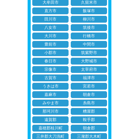
大牟田市
久留米市
直方市
飯塚市
田川市
柳川市
八女市
筑後市
大川市
行橋市
豊前市
中間市
小郡市
筑紫野市
春日市
大野城市
宗像市
太宰府市
古賀市
福津市
うきは市
宮若市
嘉麻市
朝倉市
みやま市
糸島市
那珂川市
糟屋郡
遠賀郡
鞍手郡
嘉穂郡桂川町
朝倉郡
三井郡大刀洗町
三潴郡大木町