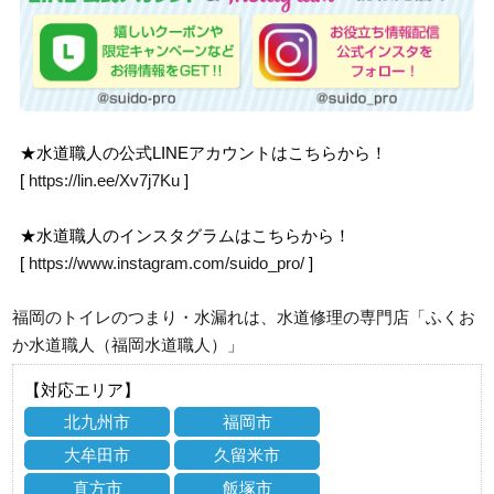
★水道職人の公式LINEアカウントはこちらから！
[
https://lin.ee/Xv7j7Ku
]
★水道職人のインスタグラムはこちらから！
[
https://www.instagram.com/suido_pro/
]
福岡のトイレのつまり・水漏れは、水道修理の専門店「ふくお
か水道職人（福岡水道職人）」
【対応エリア】
北九州市
福岡市
大牟田市
久留米市
直方市
飯塚市