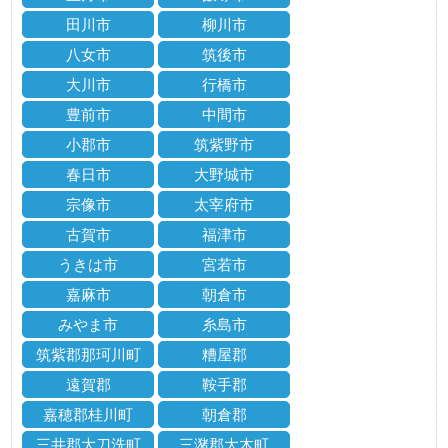
田川市
柳川市
八女市
筑後市
大川市
行橋市
豊前市
中間市
小郡市
筑紫野市
春日市
大野城市
宗像市
太宰府市
古賀市
福津市
うきは市
宮若市
嘉麻市
朝倉市
みやま市
糸島市
筑紫郡那珂川町
糟屋郡
遠賀郡
鞍手郡
嘉穂郡桂川町
朝倉郡
三井郡大刀洗町
三潴郡大木町