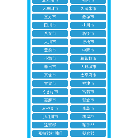
北九州市
福岡市
大牟田市
久留米市
直方市
飯塚市
田川市
柳川市
八女市
筑後市
大川市
行橋市
豊前市
中間市
小郡市
筑紫野市
春日市
大野城市
宗像市
太宰府市
古賀市
福津市
うきは市
宮若市
嘉麻市
朝倉市
みやま市
糸島市
那珂川市
糟屋郡
遠賀郡
鞍手郡
嘉穂郡桂川町
朝倉郡