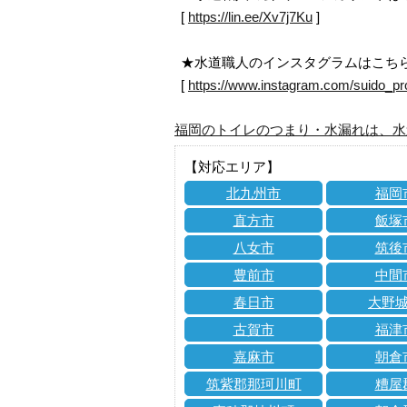
[
https://lin.ee/Xv7j7Ku
]
★水道職人のインスタグラムはこち
[
https://www.instagram.com/suido_pr
福岡のトイレのつまり・水漏れは、水
【対応エリア】
北九州市
福岡
直方市
飯塚
八女市
筑後
豊前市
中間
春日市
大野
古賀市
福津
嘉麻市
朝倉
筑紫郡那珂川町
糟屋