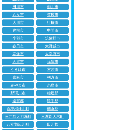
田川市
柳川市
八女市
筑後市
大川市
行橋市
豊前市
中間市
小郡市
筑紫野市
春日市
大野城市
宗像市
太宰府市
古賀市
福津市
うきは市
宮若市
嘉麻市
朝倉市
みやま市
糸島市
那珂川市
糟屋郡
遠賀郡
鞍手郡
嘉穂郡桂川町
朝倉郡
三井郡大刀洗町
三潴郡大木町
八女郡広川町
田川郡