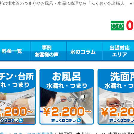
所の排水管のつまりやお風呂・水漏れ修理なら「ふくおか水道職人」 »