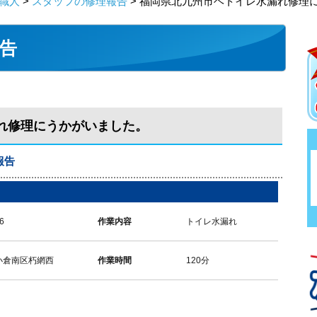
職人
>
スタッフの修理報告
> 福岡県北九州市ヘトイレ水漏れ修理
告
れ修理にうかがいました。
報告
6
作業内容
トイレ水漏れ
小倉南区朽網西
作業時間
120分