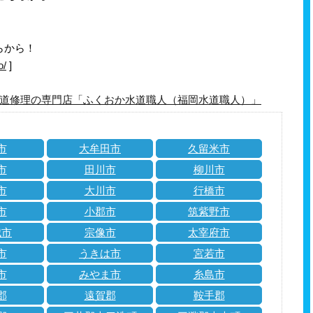
らから！
o/
]
道修理の専門店「ふくおか水道職人（福岡水道職人）」
市
大牟田市
久留米市
市
田川市
柳川市
市
大川市
行橋市
市
小郡市
筑紫野市
城市
宗像市
太宰府市
市
うきは市
宮若市
市
みやま市
糸島市
郡
遠賀郡
鞍手郡