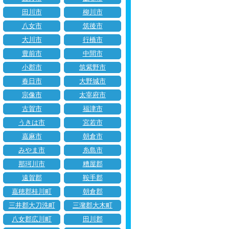
田川市
柳川市
八女市
筑後市
大川市
行橋市
豊前市
中間市
小郡市
筑紫野市
春日市
大野城市
宗像市
太宰府市
古賀市
福津市
うきは市
宮若市
嘉麻市
朝倉市
みやま市
糸島市
那珂川市
糟屋郡
遠賀郡
鞍手郡
嘉穂郡桂川町
朝倉郡
三井郡大刀洗町
三潴郡大木町
八女郡広川町
田川郡