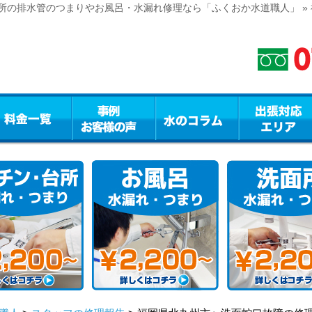
所の排水管のつまりやお風呂・水漏れ修理なら「ふくおか水道職人」 »