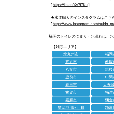
[
https://lin.ee/Xv7j7Ku
]
★水道職人のインスタグラムはこち
[
https://www.instagram.com/suido_pr
福岡のトイレのつまり・水漏れは、水
【対応エリア】
北九州市
福岡
直方市
飯塚
八女市
筑後
豊前市
中間
春日市
大野
古賀市
福津
嘉麻市
朝倉
筑紫郡那珂川町
糟屋