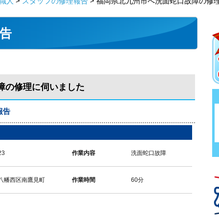
職人
>
スタッフの修理報告
> 福岡県北九州市へ洗面蛇口故障の修
告
障の修理に伺いました
報告
23
作業内容
洗面蛇口故障
八幡西区南鷹見町
作業時間
60分