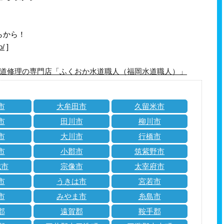
らから！
o/
]
道修理の専門店「ふくおか水道職人（福岡水道職人）」
市
大牟田市
久留米市
市
田川市
柳川市
市
大川市
行橋市
市
小郡市
筑紫野市
城市
宗像市
太宰府市
市
うきは市
宮若市
市
みやま市
糸島市
郡
遠賀郡
鞍手郡