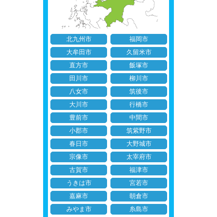
北九州市
福岡市
大牟田市
久留米市
直方市
飯塚市
田川市
柳川市
八女市
筑後市
大川市
行橋市
豊前市
中間市
小郡市
筑紫野市
春日市
大野城市
宗像市
太宰府市
古賀市
福津市
うきは市
宮若市
嘉麻市
朝倉市
みやま市
糸島市