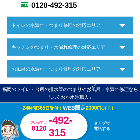
0120-492-315
トイレの水漏れ・つまり修理の対応エリア
キッチンのつまり・水漏れ修理の対応エリア
お風呂の水漏れ・つまり修理の対応エリア
福岡のトイレ・台所の排水管のつまりやお風呂・水漏れ修理なら
「ふくおか水道職人」
24
365
WEB限定
2000
時間
日受付！
円OFF！
Copyright ©ふくおか水道職人. All Rights Reserved.
-492-
フリーダイヤル
タップで
0120
電話する
315