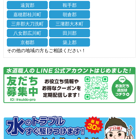
遠賀郡
鞍手郡
嘉穂郡桂川町
朝倉郡
三井郡大刀洗町
三潴郡大木町
八女郡広川町
田川郡
京都郡
築上郡
その他の地域の方もご相談ください！