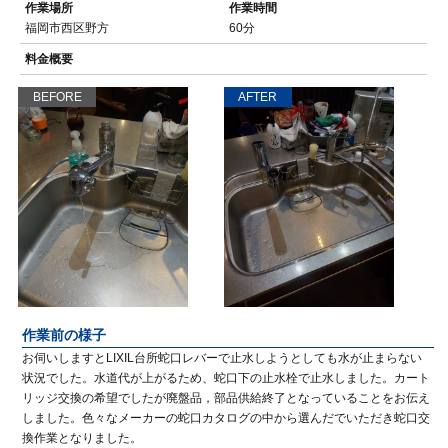
作業場所
作業時間
福岡市西区野方
60分
料金概要
BEFORE
AFTER
作業前の様子
お伺いしますとLIXIL台所蛇口レバーで止水しようとしても水が止まらない
状況でした。水道代が上がるため、蛇口下の止水栓で止水しました。カート
リッジ交換の希望でしたが廃盤品，部品供給終了となっていることをお伝え
しました。色々なメーカーの蛇口カタログの中から選んだでいただき蛇口交
換作業となりました。