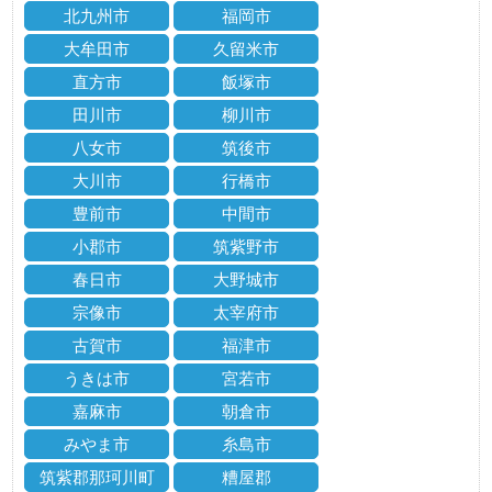
北九州市
福岡市
大牟田市
久留米市
直方市
飯塚市
田川市
柳川市
八女市
筑後市
大川市
行橋市
豊前市
中間市
小郡市
筑紫野市
春日市
大野城市
宗像市
太宰府市
古賀市
福津市
うきは市
宮若市
嘉麻市
朝倉市
みやま市
糸島市
筑紫郡那珂川町
糟屋郡