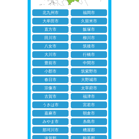
北九州市
福岡市
大牟田市
久留米市
直方市
飯塚市
田川市
柳川市
八女市
筑後市
大川市
行橋市
豊前市
中間市
小郡市
筑紫野市
春日市
大野城市
宗像市
太宰府市
古賀市
福津市
うきは市
宮若市
嘉麻市
朝倉市
みやま市
糸島市
那珂川市
糟屋郡
遠賀郡
鞍手郡