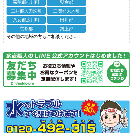
嘉穂郡桂川町
朝倉郡
三井郡大刀洗町
三潴郡大木町
八女郡広川町
田川郡
京都郡
築上郡
その他の地域の方もご相談ください！