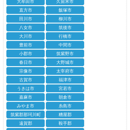
大牟田市
久留米市
直方市
飯塚市
田川市
柳川市
八女市
筑後市
大川市
行橋市
豊前市
中間市
小郡市
筑紫野市
春日市
大野城市
宗像市
太宰府市
古賀市
福津市
うきは市
宮若市
嘉麻市
朝倉市
みやま市
糸島市
筑紫郡那珂川町
糟屋郡
遠賀郡
鞍手郡