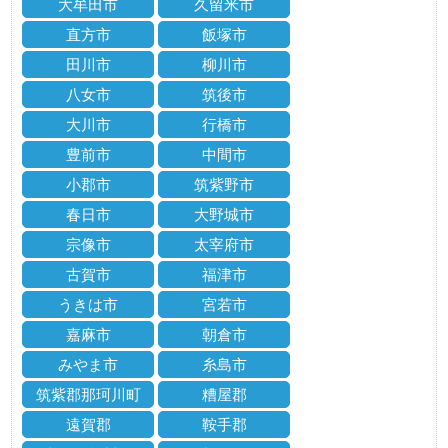
大牟田市
久留米市
直方市
飯塚市
田川市
柳川市
八女市
筑後市
大川市
行橋市
豊前市
中間市
小郡市
筑紫野市
春日市
大野城市
宗像市
太宰府市
古賀市
福津市
うきは市
宮若市
嘉麻市
朝倉市
みやま市
糸島市
筑紫郡那珂川町
糟屋郡
遠賀郡
鞍手郡