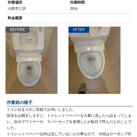
作業場所
作業時間
小郡市三沢
30分
料金概要
BEFORE
AFTER
作業前の様子
トイレ詰まりのご依頼でお伺いしました。
状況をお聞きしますと、トイレットペーパーを大量に流したら詰まってしま
い、自分でワイヤーや、ラバーカップを使用したが駄目で呼んだとのことで
した。
トイレットペーパー以外は流していないとの事なので、今回はローポンプ作