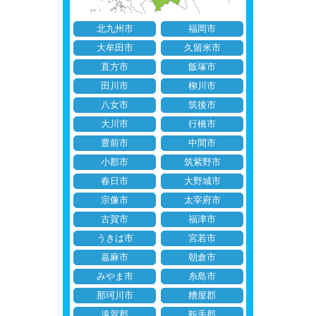
北九州市
福岡市
大牟田市
久留米市
直方市
飯塚市
田川市
柳川市
八女市
筑後市
大川市
行橋市
豊前市
中間市
小郡市
筑紫野市
春日市
大野城市
宗像市
太宰府市
古賀市
福津市
うきは市
宮若市
嘉麻市
朝倉市
みやま市
糸島市
那珂川市
糟屋郡
遠賀郡
鞍手郡