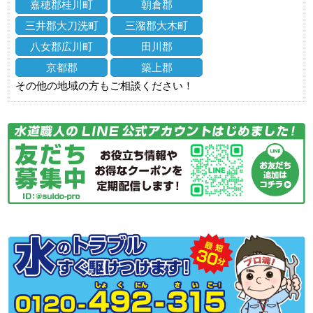
嘉穂郡桂川町
朝倉郡
三井郡大刀洗町
三潴郡大木町
八女郡広川町
田川郡
京都郡
築上郡
その他の地域の方もご相談ください！