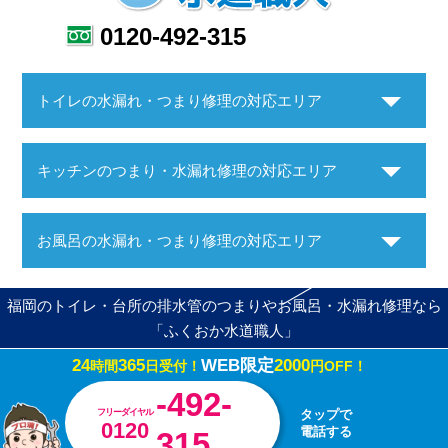
0120-492-315
トイレの水漏れ・つまり修理の対応エリア
キッチンのつまり・水漏れ修理の対応エリア
お風呂の水漏れ・つまり修理の対応エリア
福岡のトイレ・台所の排水管のつまりやお風呂・水漏れ修理なら
「ふくおか水道職人」
24
365
WEB限定
2000
時間
日受付！
円OFF！
Copyright ©ふくおか水道職人. All Rights Reserved.
-492-
フリーダイヤル
タップで
0120
電話する
315