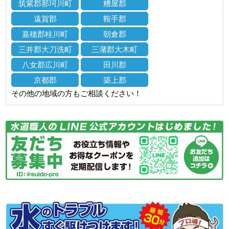
筑紫郡那珂川町
糟屋郡
遠賀郡
鞍手郡
嘉穂郡桂川町
朝倉郡
三井郡大刀洗町
三潴郡大木町
八女郡広川町
田川郡
京都郡
築上郡
その他の地域の方もご相談ください！