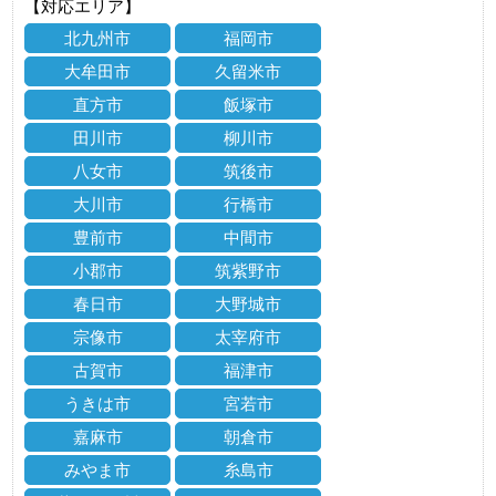
【対応エリア】
北九州市
福岡市
大牟田市
久留米市
直方市
飯塚市
田川市
柳川市
八女市
筑後市
大川市
行橋市
豊前市
中間市
小郡市
筑紫野市
春日市
大野城市
宗像市
太宰府市
古賀市
福津市
うきは市
宮若市
嘉麻市
朝倉市
みやま市
糸島市