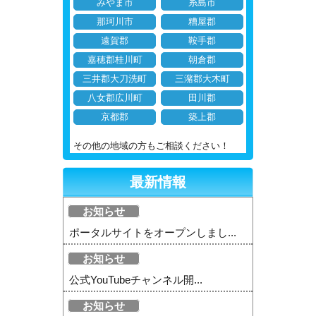
みやま市
糸島市
那珂川市
糟屋郡
遠賀郡
鞍手郡
嘉穂郡桂川町
朝倉郡
三井郡大刀洗町
三潴郡大木町
八女郡広川町
田川郡
京都郡
築上郡
その他の地域の方もご相談ください！
最新情報
お知らせ
ポータルサイトをオープンしまし...
お知らせ
公式YouTubeチャンネル開...
お知らせ