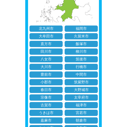
北九州市
福岡市
大牟田市
久留米市
直方市
飯塚市
田川市
柳川市
八女市
筑後市
大川市
行橋市
豊前市
中間市
小郡市
筑紫野市
春日市
大野城市
宗像市
太宰府市
古賀市
福津市
うきは市
宮若市
嘉麻市
朝倉市