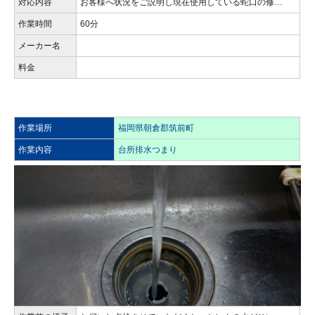
対応内容
お客様へ状況をご説明し現在使用している蛇口の修…
作業時間
60分
メーカー名
料金
作業場所
福岡県朝倉郡筑前町
作業内容
台所排水つまり