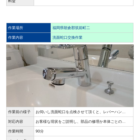
料金
作業場所
福岡県朝倉郡筑前町二
作業内容
洗面蛇口交換作業
作業前の様子
お伺いし洗面蛇口を点検させて頂くと、レバーハン…
対応内容
お客様な現状をご説明し、部品の修理か本体ごとの…
作業時間
90分