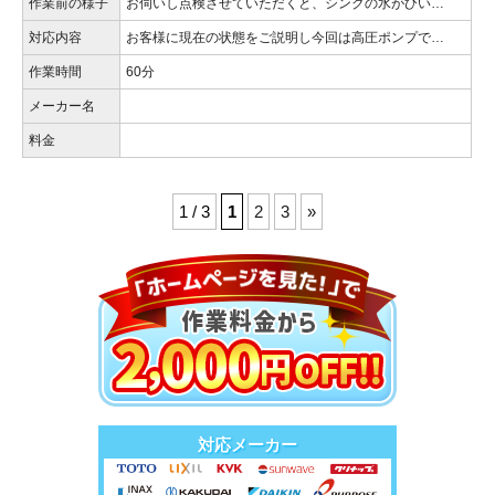
作業前の様子
お伺いし点検させていただくと、シンクの水がひい…
対応内容
お客様に現在の状態をご説明し今回は高圧ポンプで…
作業時間
60分
メーカー名
料金
1 / 3
1
2
3
»
対応メーカー