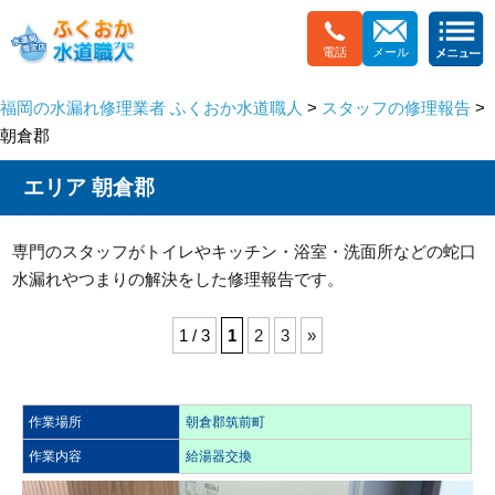
電話
メール
福岡の水漏れ修理業者 ふくおか水道職人
>
スタッフの修理報告
>
朝倉郡
エリア 朝倉郡
専門のスタッフがトイレやキッチン・浴室・洗面所などの蛇口
水漏れやつまりの解決をした修理報告です。
1 / 3
1
2
3
»
作業場所
朝倉郡筑前町
作業内容
給湯器交換