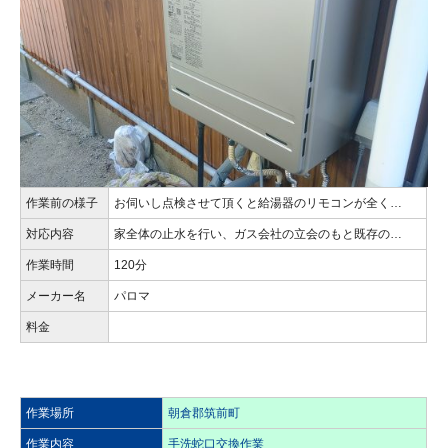
作業前の様子
お伺いし点検させて頂くと給湯器のリモコンが全く…
対応内容
家全体の止水を行い、ガス会社の立会のもと既存の…
作業時間
120分
メーカー名
パロマ
料金
作業場所
朝倉郡筑前町
作業内容
手洗蛇口交換作業