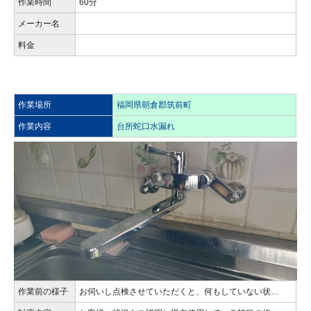
作業時間
60分
メーカー名
料金
作業場所
福岡県朝倉郡筑前町
作業内容
台所蛇口水漏れ
作業前の様子
お伺いし点検させていただくと、何もしていない状…