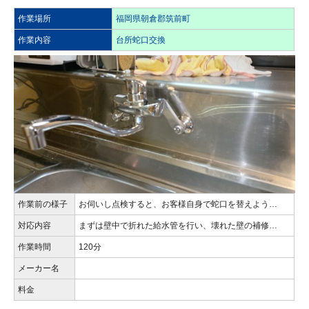
作業場所
福岡県朝倉郡筑前町
作業内容
台所蛇口交換
作業前の様子
お伺いし点検すると、お客様自身で蛇口を替えよう…
対応内容
まずは壁中で折れた給水管を行い、壊れた壁の補修…
作業時間
120分
メーカー名
料金