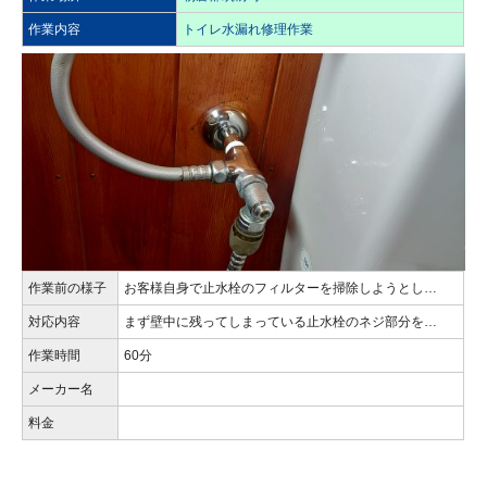
作業内容
トイレ水漏れ修理作業
作業前の様子
お客様自身で止水栓のフィルターを掃除しようとし…
対応内容
まず壁中に残ってしまっている止水栓のネジ部分を…
作業時間
60分
メーカー名
料金