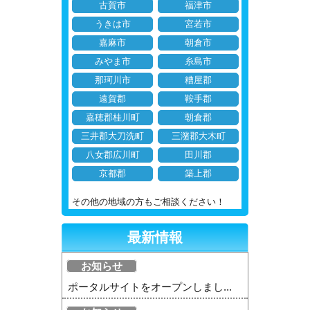
古賀市
福津市
うきは市
宮若市
嘉麻市
朝倉市
みやま市
糸島市
那珂川市
糟屋郡
遠賀郡
鞍手郡
嘉穂郡桂川町
朝倉郡
三井郡大刀洗町
三潴郡大木町
八女郡広川町
田川郡
京都郡
築上郡
その他の地域の方もご相談ください！
最新情報
お知らせ
ポータルサイトをオープンしまし...