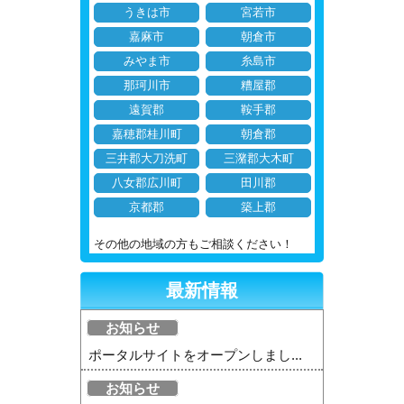
うきは市
宮若市
嘉麻市
朝倉市
みやま市
糸島市
那珂川市
糟屋郡
遠賀郡
鞍手郡
嘉穂郡桂川町
朝倉郡
三井郡大刀洗町
三潴郡大木町
八女郡広川町
田川郡
京都郡
築上郡
その他の地域の方もご相談ください！
最新情報
お知らせ
ポータルサイトをオープンしまし...
お知らせ