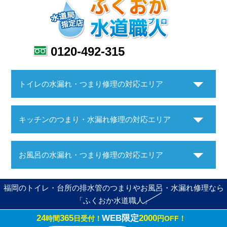
0120-492-315
トイレの水漏れ・つまり修理の対応エリア
キッチンのつまり・水漏れ修理の対応エリア
お風呂の水漏れ・つまり修理の対応エリア
福岡のトイレ・台所の排水管のつまりやお風呂・水漏れ修理なら
「ふくおか水道職人」
24
365
WEB限定
2000
時間
日受付！
円OFF！
Copyright ©ふくおか水道職人. All Rights Reserved.