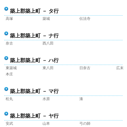
築上郡築上町 － タ行
高塚
築城
伝法寺
築上郡築上町 － ナ行
奈古
西八田
築上郡築上町 － ハ行
東築城
東八田
日奈古
広末
本庄
築上郡築上町 － マ行
松丸
水原
湊
築上郡築上町 － ヤ行
安武
山本
弓の師