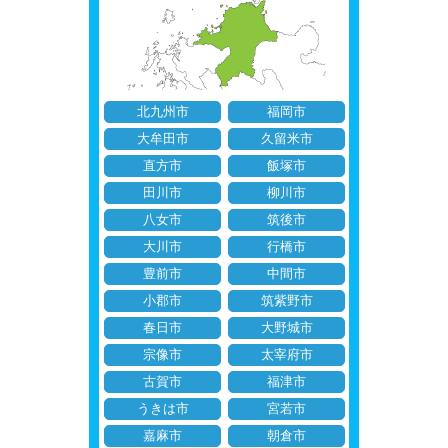
北九州市
福岡市
大牟田市
久留米市
直方市
飯塚市
田川市
柳川市
八女市
筑後市
大川市
行橋市
豊前市
中間市
小郡市
筑紫野市
春日市
大野城市
宗像市
太宰府市
古賀市
福津市
うきは市
宮若市
嘉麻市
朝倉市