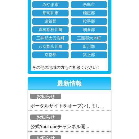
みやま市
糸島市
那珂川市
糟屋郡
遠賀郡
鞍手郡
嘉穂郡桂川町
朝倉郡
三井郡大刀洗町
三潴郡大木町
八女郡広川町
田川郡
京都郡
築上郡
その他の地域の方もご相談ください！
最新情報
お知らせ
ポータルサイトをオープンしまし...
お知らせ
公式YouTubeチャンネル開...
お知らせ