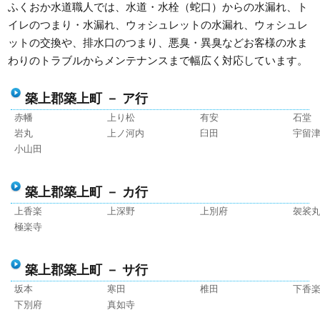
ふくおか水道職人では、水道・水栓（蛇口）からの水漏れ、ト
イレのつまり・水漏れ、ウォシュレットの水漏れ、ウォシュレ
ットの交換や、排水口のつまり、悪臭・異臭などお客様の水ま
わりのトラブルからメンテナンスまで幅広く対応しています。
築上郡築上町 － ア行
赤幡
上り松
有安
石堂
岩丸
上ノ河内
臼田
宇留
小山田
築上郡築上町 － カ行
上香楽
上深野
上別府
袈裟
極楽寺
築上郡築上町 － サ行
坂本
寒田
椎田
下香
下別府
真如寺