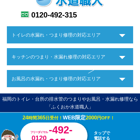
0120-492-315
トイレの水漏れ・つまり修理の対応エリア
キッチンのつまり・水漏れ修理の対応エリア
お風呂の水漏れ・つまり修理の対応エリア
福岡のトイレ・台所の排水管のつまりやお風呂・水漏れ修理なら
「ふくおか水道職人」
24
365
WEB限定
2000
時間
日受付！
円OFF！
Copyright ©ふくおか水道職人. All Rights Reserved.
-492-
フリーダイヤル
タップで
0120
電話する