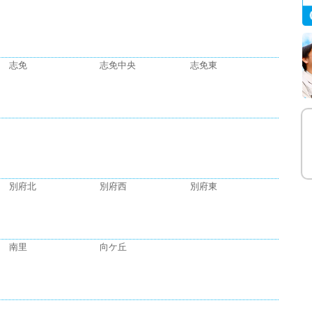
志免
志免中央
志免東
別府北
別府西
別府東
南里
向ケ丘