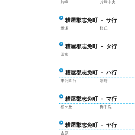
片峰
片峰中央
糟屋郡志免町 － サ行
坂瀬
桜丘
糟屋郡志免町 － タ行
田富
糟屋郡志免町 － ハ行
東公園台
別府
糟屋郡志免町 － マ行
松ケ丘
御手洗
糟屋郡志免町 － ヤ行
吉原