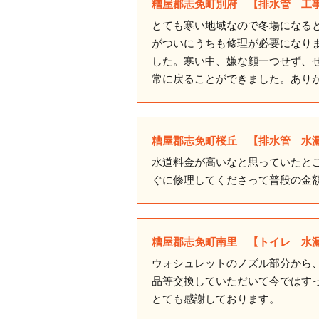
糟屋郡志免町別府 【排水管 工
とても寒い地域なので冬場になる
がついにうちも修理が必要になり
した。寒い中、嫌な顔一つせず、
常に戻ることができました。あり
糟屋郡志免町桜丘 【排水管 水
水道料金が高いなと思っていたと
ぐに修理してくださって普段の金
糟屋郡志免町南里 【トイレ 水
ウォシュレットのノズル部分から
品等交換していただいて今ではす
とても感謝しております。