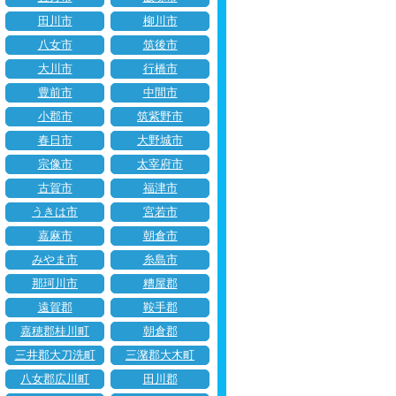
田川市
柳川市
八女市
筑後市
大川市
行橋市
豊前市
中間市
小郡市
筑紫野市
春日市
大野城市
宗像市
太宰府市
古賀市
福津市
うきは市
宮若市
嘉麻市
朝倉市
みやま市
糸島市
那珂川市
糟屋郡
遠賀郡
鞍手郡
嘉穂郡桂川町
朝倉郡
三井郡大刀洗町
三潴郡大木町
八女郡広川町
田川郡