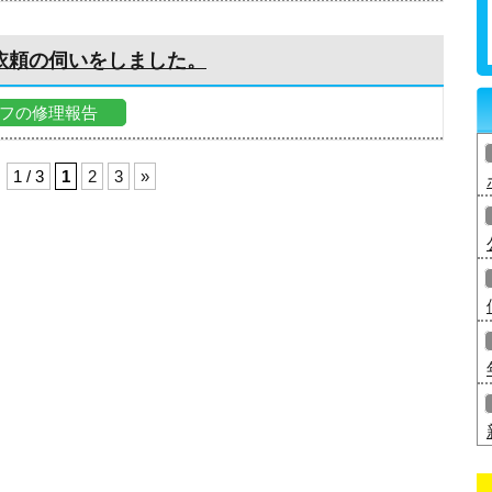
依頼の伺いをしました。
フの修理報告
1 / 3
1
2
3
»