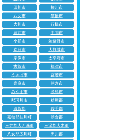
田川市
柳川市
八女市
筑後市
大川市
行橋市
豊前市
中間市
小郡市
筑紫野市
春日市
大野城市
宗像市
太宰府市
古賀市
福津市
うきは市
宮若市
嘉麻市
朝倉市
みやま市
糸島市
那珂川市
糟屋郡
遠賀郡
鞍手郡
嘉穂郡桂川町
朝倉郡
三井郡大刀洗町
三潴郡大木町
八女郡広川町
田川郡