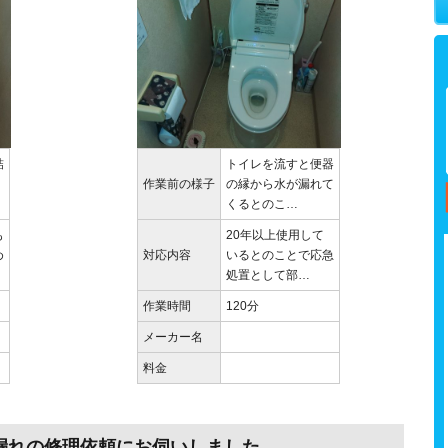
詰
トイレを流すと便器
作業前の様子
の縁から水が漏れて
くるとのこ…
も
20年以上使用して
め
対応内容
いるとのことで応急
処置として部…
作業時間
120分
メーカー名
料金
漏れの修理依頼にお伺いしました