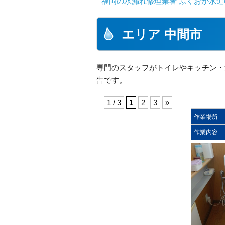
福岡の水漏れ修理業者 ふくおか水道
エリア 中間市
専門のスタッフがトイレやキッチン・
告です。
1 / 3
1
2
3
»
作業場所
作業内容