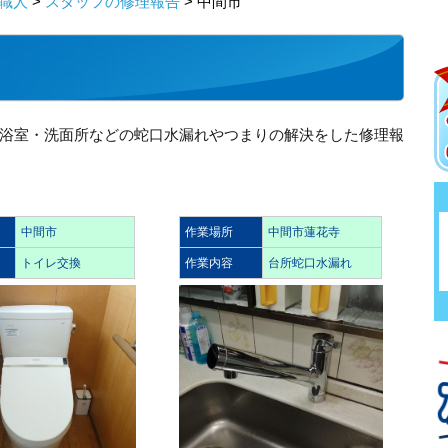
職人
>
スタッフの修理報告
> 中間市
浴室・洗面所などの蛇口水漏れやつまりの解決をした修理報
中間市
作業場所
中間市蓮花寺
トイレ交換
作業内容
台所蛇口水漏れ