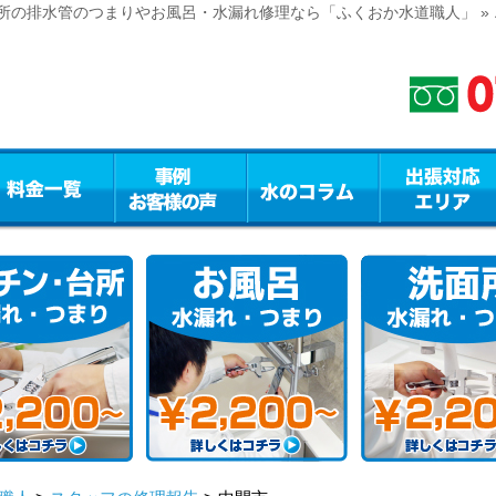
の排水管のつまりやお風呂・水漏れ修理なら「ふくおか水道職人」 » エ