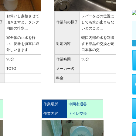
お伺いし点検させて
レバーをどの位置に
子
頂きますと、タンク
作業前の様子
しても水が止まらな
内部の排水…
いとのこと…
家全体の止水を行
蛇口内部の水を制御
い、便器を慎重に取
対応内容
する部品の交換と蛇
外しいきます…
口本体の交…
90分
作業時間
50分
TOTO
メーカー名
料金
作業場所
中間市通谷
作業内容
トイレ交換