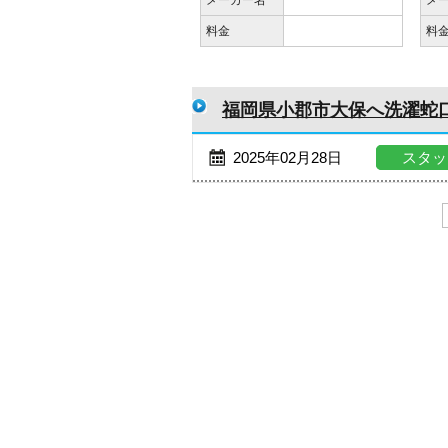
メーカー名
メ
料金
料
福岡県小郡市大保へ洗濯蛇
2025年02月28日
スタッ