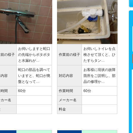
お伺いしますと蛇口
お伺いしトイレを点
業前の様子
の先端からポタポタ
作業前の様子
検させて頂くと、ひ
と水漏れが…
たすらタン…
蛇口の部品を調べて
お客様に現状の故障
応内容
いますと、蛇口が廃
対応内容
箇所をご説明し、部
盤となって…
品の修理か…
業時間
60分
作業時間
60分
ーカー名
メーカー名
金
料金