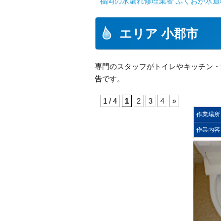
福岡の水漏れ修理業者 ふくおか水道
エリア 小郡市
専門のスタッフがトイレやキッチン・
告です。
1 / 4
1
2
3
4
»
作業場所
作業内容