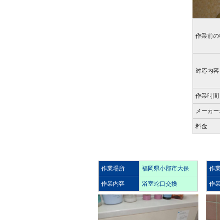
作業前の
対応内容
作業時間
メーカー
料金
作業場所
福岡県小郡市大保
作
作業内容
浴室蛇口交換
作