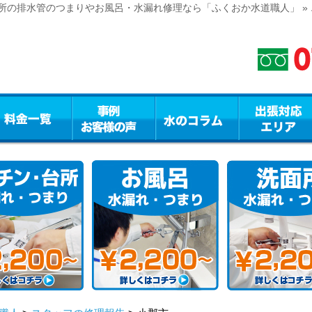
の排水管のつまりやお風呂・水漏れ修理なら「ふくおか水道職人」 » エ