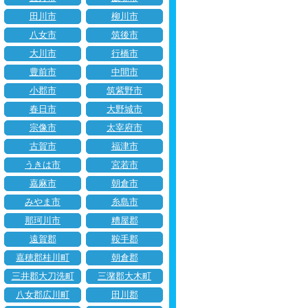
田川市
柳川市
八女市
筑後市
大川市
行橋市
豊前市
中間市
小郡市
筑紫野市
春日市
大野城市
宗像市
太宰府市
古賀市
福津市
うきは市
宮若市
嘉麻市
朝倉市
みやま市
糸島市
那珂川市
糟屋郡
遠賀郡
鞍手郡
嘉穂郡桂川町
朝倉郡
三井郡大刀洗町
三潴郡大木町
八女郡広川町
田川郡