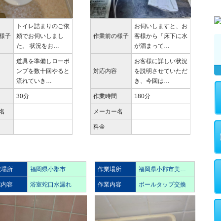
トイレ詰まりのご依
お伺いしますと、お
様子
頼でお伺いしまし
作業前の様子
客様から「床下に水
た。 状況をお…
が溜まって…
道具を準備しローポ
お客様に詳しい状況
ンプを数十回やると
対応内容
を説明させていただ
流れていき…
き、今回は…
30分
作業時間
180分
名
メーカー名
料金
業場所
福岡県小郡市
作業場所
福岡県小郡市美…
業内容
浴室蛇口水漏れ
作業内容
ボールタップ交換