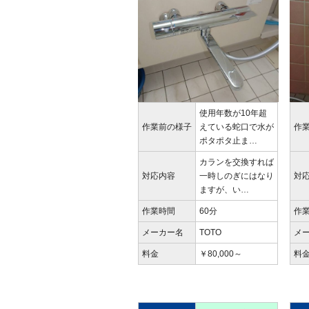
使用年数が10年超
作業前の様子
えている蛇口で水が
作
ポタポタ止ま…
カランを交換すれば
対応内容
一時しのぎにはなり
対
ますが、い…
作業時間
60分
作
メーカー名
TOTO
メ
料金
￥80,000～
料