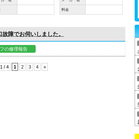
ーカー名
メーカー名
金
料金
口故障でお伺いしました。
フの修理報告
1 / 4
1
2
3
4
»