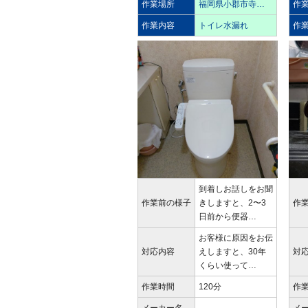
作業場所
福岡県小郡市寺…
作
作業内容
トイレ水漏れ
作
到着しお話しをお聞
作業前の様子
きしますと、2〜3
作
日前から便器…
お客様に原因をお伝
対応内容
えしますと、30年
対
くらい使って…
作業時間
120分
作