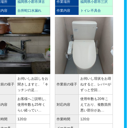
業場所
福岡県小郡市津古
作業場所
福岡県小郡市三沢
業内容
台所蛇口水漏れ
作業内容
トイレ不具合
お伺いしお話しをお
お伺いし現状をお尋
業前の様子
聞きしますと、「キ
作業前の様子
ねすると、レバーが
ッチンの足…
ずっと空回…
お客様へご説明し、
使用年数も20年こ
応内容
使用年数も25年く
対応内容
えており、複数箇所
らい経ってい…
悪い部分があ…
業時間
120分
作業時間
120分