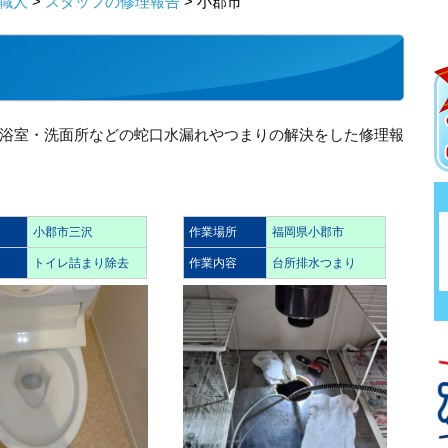
職人
>
スタッフの修理報告
> 小郡市
浴室・洗面所などの蛇口水漏れやつまりの解決をした修理報
小郡市三沢
作業場所
福岡県小郡市
トイレ詰まり除去
作業内容
台所排水つまり