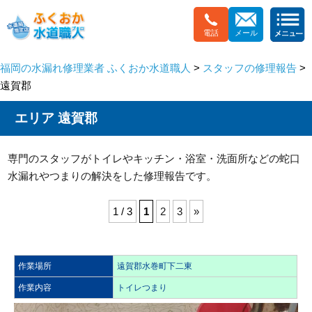
電話
メール
福岡の水漏れ修理業者 ふくおか水道職人
>
スタッフの修理報告
>
遠賀郡
エリア 遠賀郡
専門のスタッフがトイレやキッチン・浴室・洗面所などの蛇口
水漏れやつまりの解決をした修理報告です。
1 / 3
1
2
3
»
作業場所
遠賀郡水巻町下二東
作業内容
トイレつまり