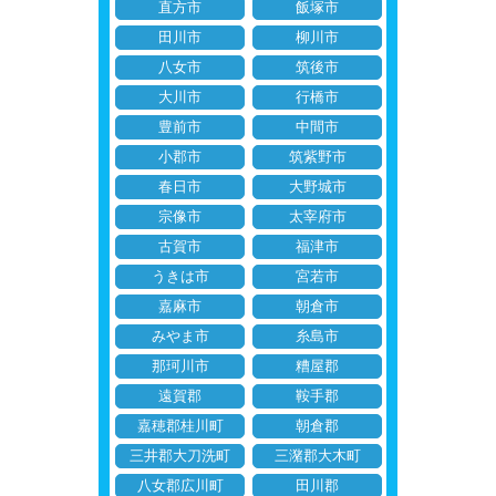
直方市
飯塚市
田川市
柳川市
八女市
筑後市
大川市
行橋市
豊前市
中間市
小郡市
筑紫野市
春日市
大野城市
宗像市
太宰府市
古賀市
福津市
うきは市
宮若市
嘉麻市
朝倉市
みやま市
糸島市
那珂川市
糟屋郡
遠賀郡
鞍手郡
嘉穂郡桂川町
朝倉郡
三井郡大刀洗町
三潴郡大木町
八女郡広川町
田川郡