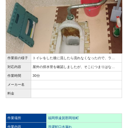
作業前の様子
トイレをした後に流したら流れなくなったので、ラ…
対応内容
屋外の排水管を確認しましたが、そこにつまりはな…
作業時間
30分
メーカー名
料金
作業場所
福岡県遠賀郡岡垣町
作業内容
洗濯蛇口水漏れ