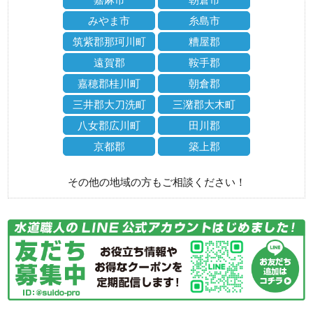
みやま市
糸島市
筑紫郡那珂川町
糟屋郡
遠賀郡
鞍手郡
嘉穂郡桂川町
朝倉郡
三井郡大刀洗町
三潴郡大木町
八女郡広川町
田川郡
京都郡
築上郡
その他の地域の方もご相談ください！