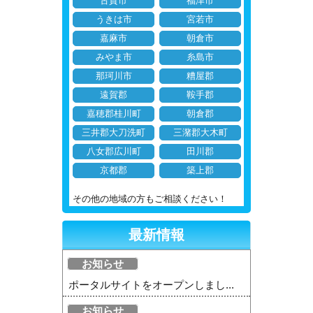
古賀市
福津市
うきは市
宮若市
嘉麻市
朝倉市
みやま市
糸島市
那珂川市
糟屋郡
遠賀郡
鞍手郡
嘉穂郡桂川町
朝倉郡
三井郡大刀洗町
三潴郡大木町
八女郡広川町
田川郡
京都郡
築上郡
その他の地域の方もご相談ください！
最新情報
お知らせ
ポータルサイトをオープンしまし...
お知らせ