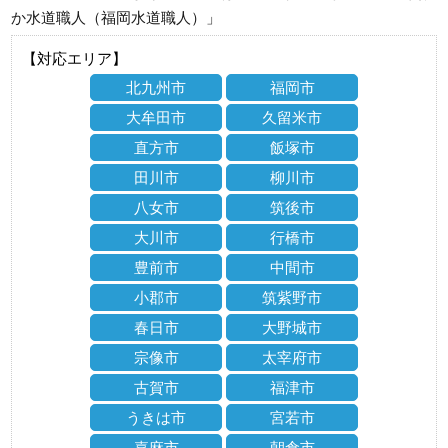
か水道職人（福岡水道職人）」
【対応エリア】
北九州市
福岡市
大牟田市
久留米市
直方市
飯塚市
田川市
柳川市
八女市
筑後市
大川市
行橋市
豊前市
中間市
小郡市
筑紫野市
春日市
大野城市
宗像市
太宰府市
古賀市
福津市
うきは市
宮若市
嘉麻市
朝倉市