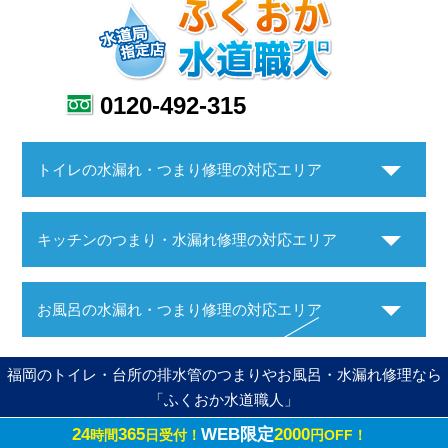
0120-492-315
トイレの水漏れ・つまり修理の対応エリア
キッチンのつまり・水漏れ修理の対応エリア
お風呂の水漏れ・つまり修理の対応エリア
福岡のトイレ・台所の排水管のつまりやお風呂・水漏れ修理なら
「ふくおか水道職人」
24
365
WEB限定
2000
時間
日受付！
円OFF！
Copyright ©ふくおか水道職人. All Rights Reserved.