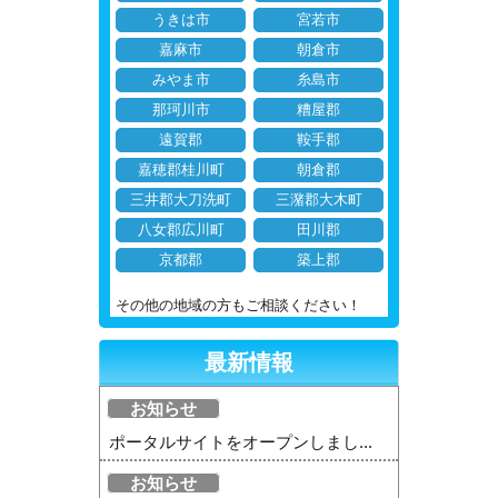
うきは市
宮若市
嘉麻市
朝倉市
みやま市
糸島市
那珂川市
糟屋郡
遠賀郡
鞍手郡
嘉穂郡桂川町
朝倉郡
三井郡大刀洗町
三潴郡大木町
八女郡広川町
田川郡
京都郡
築上郡
その他の地域の方もご相談ください！
最新情報
お知らせ
ポータルサイトをオープンしまし...
お知らせ