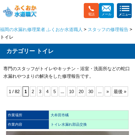
電話
メール
福岡の水漏れ修理業者 ふくおか水道職人
>
スタッフの修理報告
>
トイレ
カテゴリー トイレ
専門のスタッフがトイレやキッチン・浴室・洗面所などの蛇口
水漏れやつまりの解決をした修理報告です。
1 / 82
1
2
3
4
5
...
10
20
30
...
»
最後 »
作業場所
大牟田市橘
作業内容
トイレ水漏れ部品交換