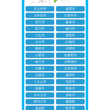
北九州市
福岡市
大牟田市
久留米市
直方市
飯塚市
田川市
柳川市
八女市
筑後市
大川市
行橋市
豊前市
中間市
小郡市
筑紫野市
春日市
大野城市
宗像市
太宰府市
古賀市
福津市
うきは市
宮若市
嘉麻市
朝倉市
みやま市
糸島市
那珂川市
糟屋郡
遠賀郡
鞍手郡