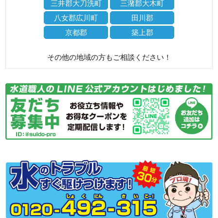
三井郡大刀洗町
三潴郡大木町
八女郡広川町
田川郡
京都郡
築上郡
その他の地域の方もご相談ください！