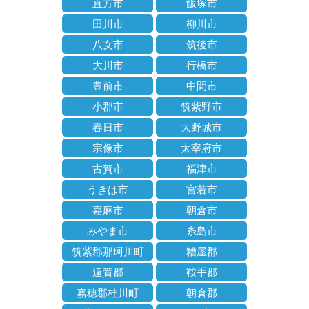
直方市
飯塚市
田川市
柳川市
八女市
筑後市
大川市
行橋市
豊前市
中間市
小郡市
筑紫野市
春日市
大野城市
宗像市
太宰府市
古賀市
福津市
うきは市
宮若市
嘉麻市
朝倉市
みやま市
糸島市
筑紫郡那珂川町
糟屋郡
遠賀郡
鞍手郡
嘉穂郡桂川町
朝倉郡