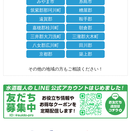
みやま市
糸島市
筑紫郡那珂川町
糟屋郡
遠賀郡
鞍手郡
嘉穂郡桂川町
朝倉郡
三井郡大刀洗町
三潴郡大木町
八女郡広川町
田川郡
京都郡
築上郡
その他の地域の方もご相談ください！