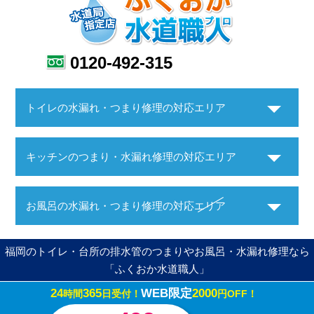
0120-492-315
トイレの水漏れ・つまり修理の対応エリア
キッチンのつまり・水漏れ修理の対応エリア
お風呂の水漏れ・つまり修理の対応エリア
福岡のトイレ・台所の排水管のつまりやお風呂・水漏れ修理なら
「ふくおか水道職人」
24
365
WEB限定
2000
時間
日受付！
円OFF！
Copyright ©ふくおか水道職人. All Rights Reserved.