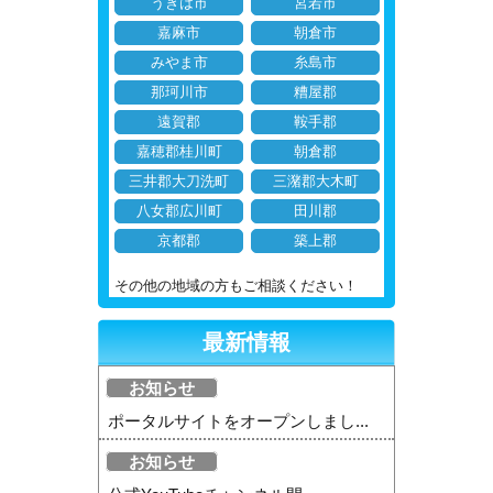
うきは市
宮若市
嘉麻市
朝倉市
みやま市
糸島市
那珂川市
糟屋郡
遠賀郡
鞍手郡
嘉穂郡桂川町
朝倉郡
三井郡大刀洗町
三潴郡大木町
八女郡広川町
田川郡
京都郡
築上郡
その他の地域の方もご相談ください！
最新情報
お知らせ
ポータルサイトをオープンしまし...
お知らせ