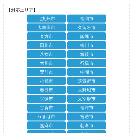
【対応エリア】
北九州市
福岡市
大牟田市
久留米市
直方市
飯塚市
田川市
柳川市
八女市
筑後市
大川市
行橋市
豊前市
中間市
小郡市
筑紫野市
春日市
大野城市
宗像市
太宰府市
古賀市
福津市
うきは市
宮若市
嘉麻市
朝倉市