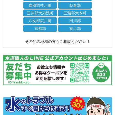
嘉穂郡桂川町
朝倉郡
三井郡大刀洗町
三潴郡大木町
八女郡広川町
田川郡
京都郡
築上郡
その他の地域の方もご相談ください！