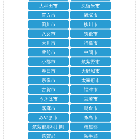
大牟田市
久留米市
直方市
飯塚市
田川市
柳川市
八女市
筑後市
大川市
行橋市
豊前市
中間市
小郡市
筑紫野市
春日市
大野城市
宗像市
太宰府市
古賀市
福津市
うきは市
宮若市
嘉麻市
朝倉市
みやま市
糸島市
筑紫郡那珂川町
糟屋郡
遠賀郡
鞍手郡