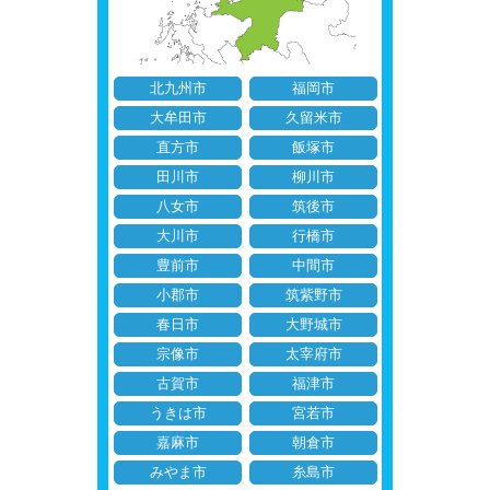
北九州市
福岡市
大牟田市
久留米市
直方市
飯塚市
田川市
柳川市
八女市
筑後市
大川市
行橋市
豊前市
中間市
小郡市
筑紫野市
春日市
大野城市
宗像市
太宰府市
古賀市
福津市
うきは市
宮若市
嘉麻市
朝倉市
みやま市
糸島市