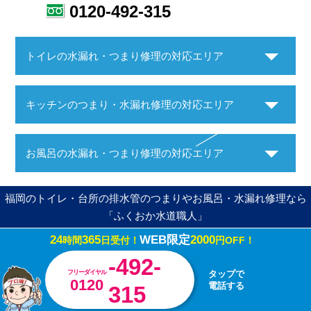
0120-492-315
トイレの水漏れ・つまり修理の対応エリア
キッチンのつまり・水漏れ修理の対応エリア
お風呂の水漏れ・つまり修理の対応エリア
福岡のトイレ・台所の排水管のつまりやお風呂・水漏れ修理なら
「ふくおか水道職人」
24
365
WEB限定
2000
時間
日受付！
円OFF！
Copyright ©ふくおか水道職人. All Rights Reserved.
-492-
フリーダイヤル
タップで
0120
電話する
315