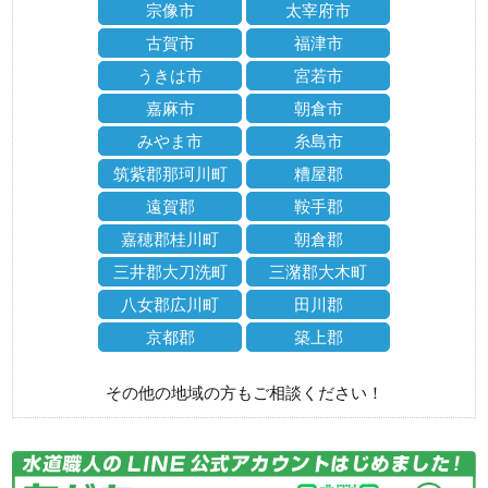
宗像市
太宰府市
古賀市
福津市
うきは市
宮若市
嘉麻市
朝倉市
みやま市
糸島市
筑紫郡那珂川町
糟屋郡
遠賀郡
鞍手郡
嘉穂郡桂川町
朝倉郡
三井郡大刀洗町
三潴郡大木町
八女郡広川町
田川郡
京都郡
築上郡
その他の地域の方もご相談ください！