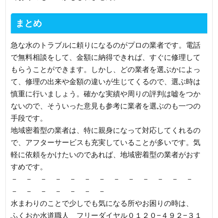
まとめ
急な水のトラブルに頼りになるのがプロの業者です。電話
で無料相談をして、金額に納得できれば、すぐに修理して
もらうことができます。しかし、どの業者を選ぶかによっ
て、修理の出来や金額の違いが生じてくるので、選ぶ時は
慎重に行いましょう。確かな実績や周りの評判は嘘をつか
ないので、そういった意見も参考に業者を選ぶのも一つの
手段です。
地域密着型の業者は、特に親身になって対応してくれるの
で、アフターサービスも充実していることが多いです。気
軽に依頼をかけたいのであれば、地域密着型の業者がおす
すめです。
－ － － － － － － － － － － － －
－ － － － － － －
水まわりのことで少しでも気になる所やお困りの時は、
ふくおか水道職人 フリーダイヤル０１２０−４９２−３１