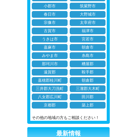
小郡市
筑紫野市
春日市
大野城市
宗像市
太宰府市
古賀市
福津市
うきは市
宮若市
嘉麻市
朝倉市
みやま市
糸島市
那珂川市
糟屋郡
遠賀郡
鞍手郡
嘉穂郡桂川町
朝倉郡
三井郡大刀洗町
三潴郡大木町
八女郡広川町
田川郡
京都郡
築上郡
その他の地域の方もご相談ください！
最新情報