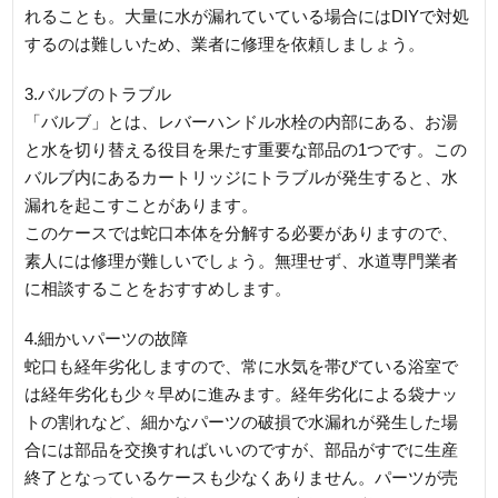
れることも。大量に水が漏れていている場合にはDIYで対処
するのは難しいため、業者に修理を依頼しましょう。
3.バルブのトラブル
「バルブ」とは、レバーハンドル水栓の内部にある、お湯
と水を切り替える役目を果たす重要な部品の1つです。この
バルブ内にあるカートリッジにトラブルが発生すると、水
漏れを起こすことがあります。
このケースでは蛇口本体を分解する必要がありますので、
素人には修理が難しいでしょう。無理せず、水道専門業者
に相談することをおすすめします。
4.細かいパーツの故障
蛇口も経年劣化しますので、常に水気を帯びている浴室で
は経年劣化も少々早めに進みます。経年劣化による袋ナッ
トの割れなど、細かなパーツの破損で水漏れが発生した場
合には部品を交換すればいいのですが、部品がすでに生産
終了となっているケースも少なくありません。パーツが売