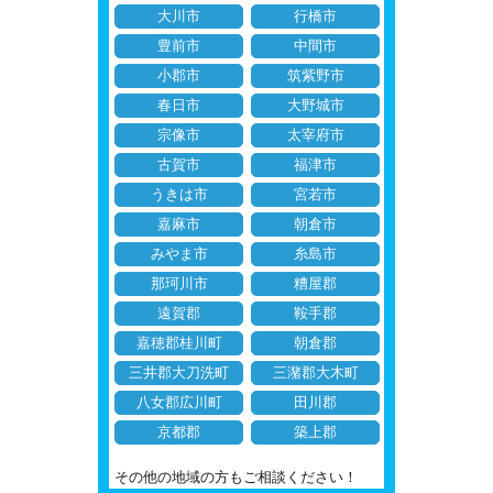
大川市
行橋市
豊前市
中間市
小郡市
筑紫野市
春日市
大野城市
宗像市
太宰府市
古賀市
福津市
うきは市
宮若市
嘉麻市
朝倉市
みやま市
糸島市
那珂川市
糟屋郡
遠賀郡
鞍手郡
嘉穂郡桂川町
朝倉郡
三井郡大刀洗町
三潴郡大木町
八女郡広川町
田川郡
京都郡
築上郡
その他の地域の方もご相談ください！