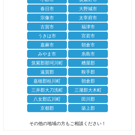
春日市
大野城市
宗像市
太宰府市
古賀市
福津市
うきは市
宮若市
嘉麻市
朝倉市
みやま市
糸島市
筑紫郡那珂川町
糟屋郡
遠賀郡
鞍手郡
嘉穂郡桂川町
朝倉郡
三井郡大刀洗町
三潴郡大木町
八女郡広川町
田川郡
京都郡
築上郡
その他の地域の方もご相談ください！