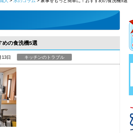
職人
>
水のコラム
> 家事をもっと簡単に！おすすめの食洗機5選
すめの食洗機5選
月13日
キッチンのトラブル