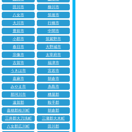
田川市
柳川市
八女市
筑後市
大川市
行橋市
豊前市
中間市
小郡市
筑紫野市
春日市
大野城市
宗像市
太宰府市
古賀市
福津市
うきは市
宮若市
嘉麻市
朝倉市
みやま市
糸島市
那珂川市
糟屋郡
遠賀郡
鞍手郡
嘉穂郡桂川町
朝倉郡
三井郡大刀洗町
三潴郡大木町
八女郡広川町
田川郡