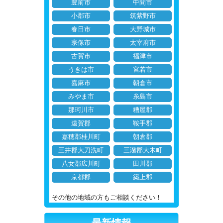
豊前市
中間市
小郡市
筑紫野市
春日市
大野城市
宗像市
太宰府市
古賀市
福津市
うきは市
宮若市
嘉麻市
朝倉市
みやま市
糸島市
那珂川市
糟屋郡
遠賀郡
鞍手郡
嘉穂郡桂川町
朝倉郡
三井郡大刀洗町
三潴郡大木町
八女郡広川町
田川郡
京都郡
築上郡
その他の地域の方もご相談ください！