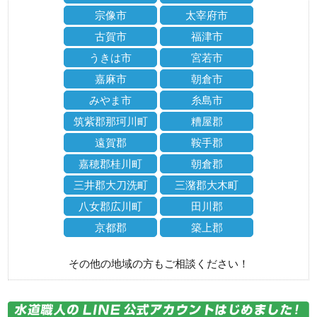
宗像市
太宰府市
古賀市
福津市
うきは市
宮若市
嘉麻市
朝倉市
みやま市
糸島市
筑紫郡那珂川町
糟屋郡
遠賀郡
鞍手郡
嘉穂郡桂川町
朝倉郡
三井郡大刀洗町
三潴郡大木町
八女郡広川町
田川郡
京都郡
築上郡
その他の地域の方もご相談ください！