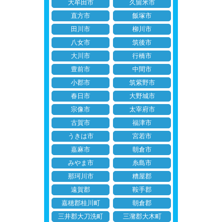
大牟田市
久留米市
直方市
飯塚市
田川市
柳川市
八女市
筑後市
大川市
行橋市
豊前市
中間市
小郡市
筑紫野市
春日市
大野城市
宗像市
太宰府市
古賀市
福津市
うきは市
宮若市
嘉麻市
朝倉市
みやま市
糸島市
那珂川市
糟屋郡
遠賀郡
鞍手郡
嘉穂郡桂川町
朝倉郡
三井郡大刀洗町
三潴郡大木町