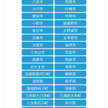
八女市
筑後市
大川市
行橋市
豊前市
中間市
小郡市
筑紫野市
春日市
大野城市
宗像市
太宰府市
古賀市
福津市
うきは市
宮若市
嘉麻市
朝倉市
みやま市
糸島市
筑紫郡那珂川町
糟屋郡
遠賀郡
鞍手郡
嘉穂郡桂川町
朝倉郡
三井郡大刀洗町
三潴郡大木町
八女郡広川町
田川郡