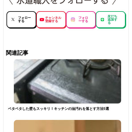
友だち
フォロー
チャンネル
フォロ
追加す
する
登録する
ーする
る
関連記事
ベタベタした壁もスッキリ！キッチンの油汚れを落とす方法5選