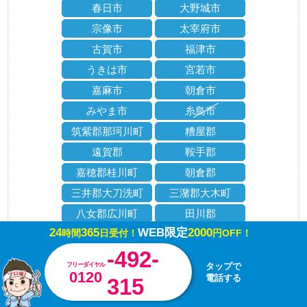
春日市
大野城市
宗像市
太宰府市
古賀市
福津市
うきは市
宮若市
嘉麻市
朝倉市
みやま市
糸島市
筑紫郡那珂川町
糟屋郡
遠賀郡
鞍手郡
嘉穂郡桂川町
朝倉郡
三井郡大刀洗町
三潴郡大木町
八女郡広川町
田川郡
24
365
WEB限定
2000
時間
日受付！
円OFF！
京都郡
築上郡
-492-
フリーダイヤル
タップで
その他の地域の方もご相談ください！
0120
電話する
315