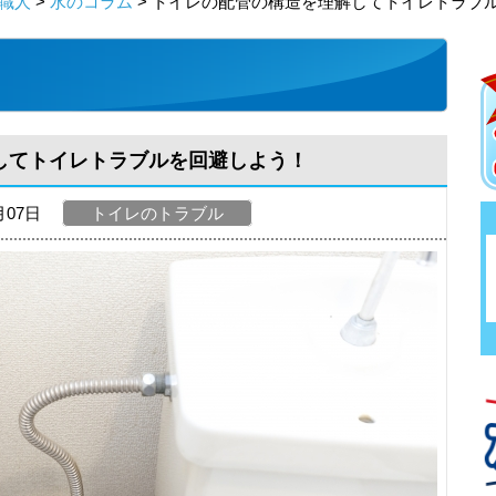
職人
>
水のコラム
> トイレの配管の構造を理解してトイレトラブ
してトイレトラブルを回避しよう！
月07日
トイレのトラブル