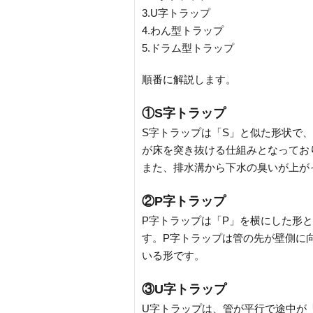
3.U字トラップ
4.わん型トラップ
5.ドラム型トラップ
順番に解説します。
①S字トラップ
S字トラップは「S」と似た形状で
が床を突き抜ける仕組みとなってお
また、排水溝から下水の臭いが上が
②P字トラップ
P字トラップは「P」を横にした形
す。P字トラップは管の先が壁側に
いる形です。
③U字トラップ
U字トラップは、管が平行で途中が