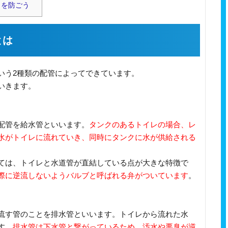
りを防ごう
とは
いう2種類の配管によってできています。
いきます。
配管を給水管といいます。
タンクのあるトイレの場合、レ
水がトイレに流れていき、同時にタンクに水が供給される
ては、トイレと水道管が直結している点が大きな特徴で
際に逆流しないようバルブと呼ばれる弁がついています
。
流す管のことを排水管といいます。トイレから流れた水
す。
排水管は下水管と繋がっているため、汚水や悪臭が逆