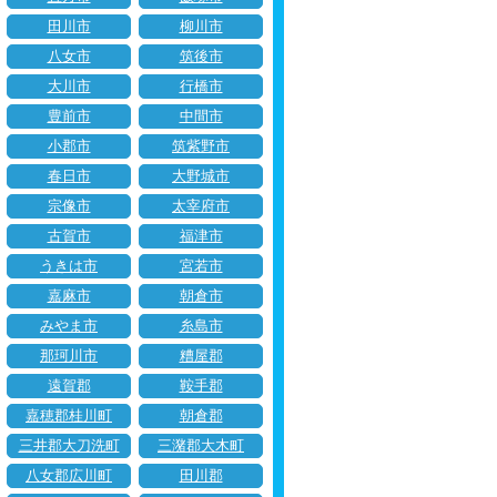
田川市
柳川市
八女市
筑後市
大川市
行橋市
豊前市
中間市
小郡市
筑紫野市
春日市
大野城市
宗像市
太宰府市
古賀市
福津市
うきは市
宮若市
嘉麻市
朝倉市
みやま市
糸島市
那珂川市
糟屋郡
遠賀郡
鞍手郡
嘉穂郡桂川町
朝倉郡
三井郡大刀洗町
三潴郡大木町
八女郡広川町
田川郡